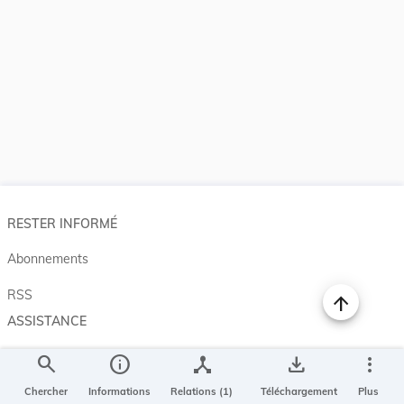
RESTER INFORMÉ
Abonnements
RSS
ASSISTANCE
Aide et à propos
search
info
device_hub
save_alt
more_vert
Projet Casemates
Chercher
Informations
Relations (1)
Téléchargement
Plus