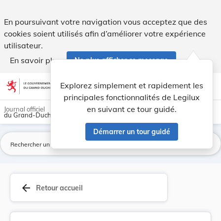
Règlement communal - Commune de Junglinster Règ... - Leg
En poursuivant votre navigation vous acceptez que des
cookies soient utilisés afin d’améliorer votre expérience
utilisateur.
En savoir plus
Ne plus afficher ce message
Aller au contenu
help
light_mode
dark_mode
account_circle
Explorez simplement et rapidement les
Aide
principales fonctionnalités de Legilux
en suivant ce tour guidé.
Journal officiel
du Grand-Duché de Luxembourg
Démarrer un tour guidé
La
arrow_back
Retour accueil