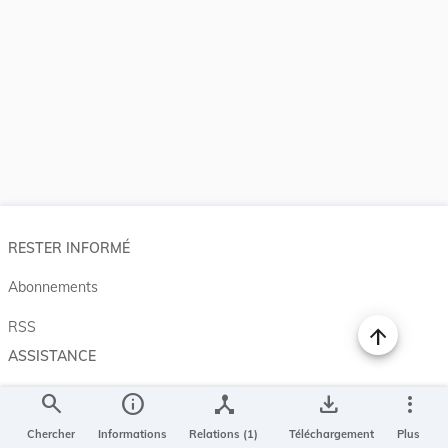
RESTER INFORMÉ
Abonnements
RSS
ASSISTANCE
Aide et à propos
search
info
device_hub
save_alt
more_vert
Projet Casemates
Chercher
Informations
Relations (1)
Téléchargement
Plus