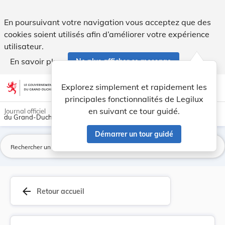
Règlement communal - Ville de Remich Fixation d... - Legilu
En poursuivant votre navigation vous acceptez que des
cookies soient utilisés afin d’améliorer votre expérience
utilisateur.
En savoir plus
Ne plus afficher ce message
Aller au contenu
help
light_mode
dark_mode
account_circle
Explorez simplement et rapidement les
Aide
principales fonctionnalités de Legilux
en suivant ce tour guidé.
Journal officiel
du Grand-Duché de Luxembourg
Démarrer un tour guidé
La
arrow_back
Retour accueil