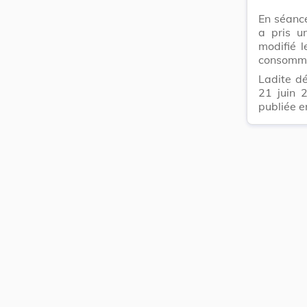
En séanc
a pris u
modifié l
consomma
Ladite d
21 juin 
publiée e