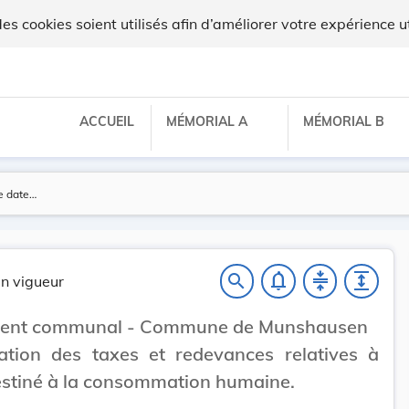
egilux
 cookies soient utilisés afin d’améliorer votre expérience ut
ACCUEIL
MÉMORIAL A
MÉMORIAL B
notifications_none
compress
expand
search
n vigueur
ent communal - Commune de Munshausen
ation des taxes et redevances relatives à
estiné à la consommation humaine.