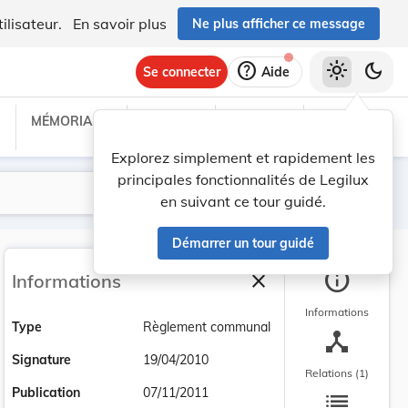
ilisateur.
En savoir plus
Ne plus afficher ce message
help
light_mode
dark_mode
Se connecter
Aide
MÉMORIAL C
TRAITÉS
PROJETS
TEXTES UE
Explorez simplement et rapidement les
principales fonctionnalités de Legilux
Lancer la recherche
Filtres
en suivant ce tour guidé.
Démarrer un tour guidé
info
close
Informations
Fermer la barre latéra
Informations
Type
Règlement communal
device_hub
Signature
19/04/2010
Relations (1)
list
Publication
07/11/2011