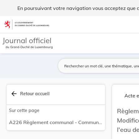
Règlement communal - Commune de Munshausen Modi... - L
En poursuivant votre navigation vous acceptez que des
Aller au contenu
Journal officiel
du Grand-Duché de Luxembourg
arrow_back
Retour accueil
Acte e
Règlem
Sur cette page
Modific
A226 Règlement communal - Commune de Munshausen Modification des taxes et redevances relatives à l'eau destiné à la consommation humaine.
l'eau d