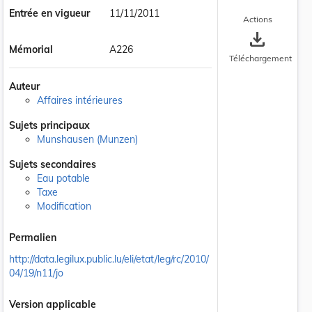
Entrée en vigueur
11/11/2011
Actions
save_alt
Mémorial
A226
Téléchargement
Auteur
Affaires intérieures
Sujets principaux
Munshausen (Munzen)
 la taille du texte
Sujets secondaires
Eau potable
Taxe
Modification
Permalien
http://data.legilux.public.lu/eli/etat/leg/rc/2010/
04/19/n11/jo
Version applicable