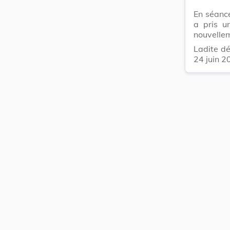
En séanc
a pris u
nouvellem
Ladite dé
24 juin 2