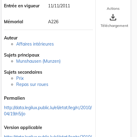
Entrée en vigueur
11/11/2011
Actions
save_alt
Mémorial
A226
Téléchargement
Auteur
Affaires intérieures
Sujets principaux
 la taille du texte
Munshausen (Munzen)
Sujets secondaires
Prix
Repas sur roues
Permalien
http://data.legilux.public.lu/eli/etat/leg/rc/2010/
04/19/n5/jo
Version applicable