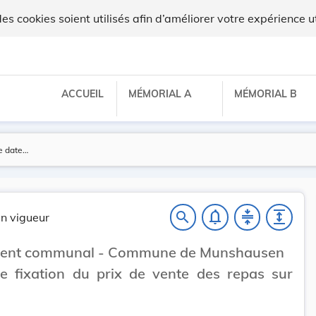
egilux
 cookies soient utilisés afin d’améliorer votre expérience ut
ACCUEIL
MÉMORIAL A
MÉMORIAL B
notifications_none
compress
expand
search
n vigueur
ent communal - Commune de Munshausen
e fixation du prix de vente des repas sur