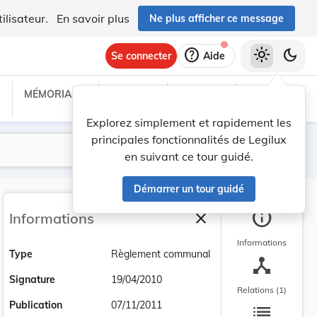
ilisateur.
En savoir plus
Ne plus afficher ce message
help
light_mode
dark_mode
Se connecter
Aide
MÉMORIAL C
TRAITÉS
PROJETS
TEXTES UE
Explorez simplement et rapidement les
principales fonctionnalités de Legilux
Lancer la recherche
Filtres
en suivant ce tour guidé.
Démarrer un tour guidé
info
close
Informations
Fermer la barre latéra
Informations
Type
Règlement communal
device_hub
Signature
19/04/2010
Relations (1)
list
Publication
07/11/2011