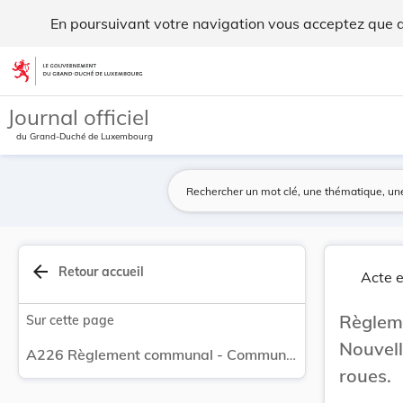
Règlement communal - Commune de Munshausen Nouv... - L
En poursuivant votre navigation vous acceptez que des
Aller au contenu
Journal officiel
du Grand-Duché de Luxembourg
arrow_back
Retour accueil
Acte e
Règlem
Sur cette page
Nouvell
A226 Règlement communal - Commune de Munshausen Nouvelle fixation du prix de vente des repas sur roués.
roues.