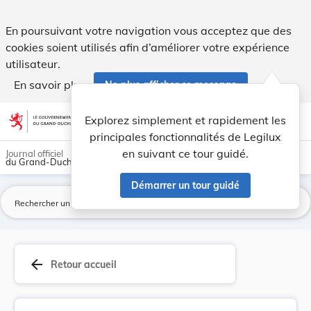
Règlement communal - Commune de Heinerscheid No... - Le
En poursuivant votre navigation vous acceptez que des
cookies soient utilisés afin d’améliorer votre expérience
utilisateur.
En savoir plus
Ne plus afficher ce message
Aller au contenu
help
light_mode
dark_mode
account_circle
Explorez simplement et rapidement les
Aide
principales fonctionnalités de Legilux
en suivant ce tour guidé.
Journal officiel
du Grand-Duché de Luxembourg
Démarrer un tour guidé
La
arrow_back
Retour accueil