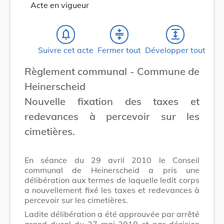
Acte en vigueur
notifications_none
compress
expand
Suivre cet acte
Fermer tout
Développer tout
Règlement communal - Commune de
Heinerscheid
Nouvelle fixation des taxes et
redevances à percevoir sur les
cimetières.
En séance du 29 avril 2010 le Conseil
communal de Heinerscheid a pris une
délibération aux termes de laquelle ledit corps
a nouvellement fixé les taxes et redevances à
percevoir sur les cimetières.
Ladite délibération a été approuvée par arrêté
grand-ducal du 27 mai 2010 et par décision