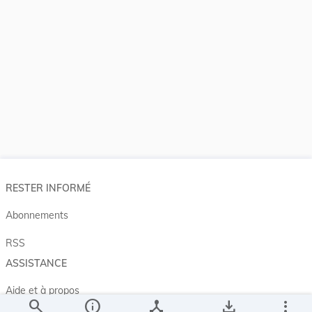
RESTER INFORMÉ
Abonnements
RSS
ASSISTANCE
Aide et à propos
search
info
device_hub
save_alt
more_vert