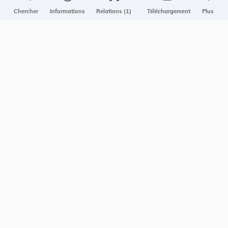
Projet Casemates
Chercher
Informations
Relations (1)
Téléchargement
Plus
ELI
NOUS CONTACTER
Service central de législation
5, rue Plaetis
L-2338 LUXEMBOURG
info@legilux.public.lu
E-mail
My LegiBox
, votre espace personnel.
Se connecter
Enregistrer et organiser vos actes préférés, enregistrer vos
recherches, soyez alerté en cas de modification sur un document
qui vous intéresse.
EN PLUS
Conditions générales