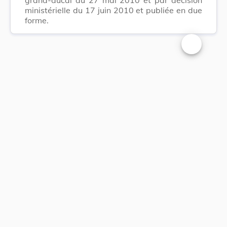
ministérielle du 17 juin 2010 et publiée en due
forme.
Changer la t