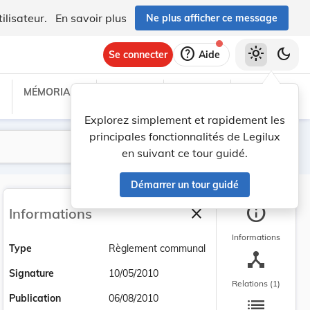
ilisateur.
En savoir plus
Ne plus afficher ce message
help
light_mode
dark_mode
Se connecter
Aide
MÉMORIAL C
TRAITÉS
PROJETS
TEXTES UE
Explorez simplement et rapidement les
principales fonctionnalités de Legilux
Lancer la recherche
Filtres
en suivant ce tour guidé.
Démarrer un tour guidé
info
close
Informations
Fermer la barre latéra
Informations
Type
Règlement communal
device_hub
Signature
10/05/2010
Relations (1)
list
Publication
06/08/2010