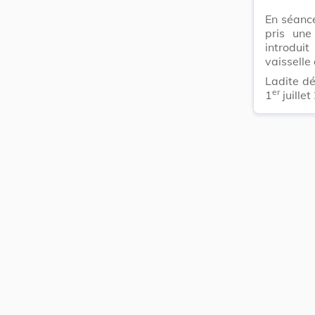
En séanc
pris une
introduit
vaisselle 
Ladite dé
er
1
juille