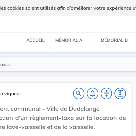
 cookies soient utilisés afin d’améliorer votre expérience ut
ACCUEIL
MÉMORIAL A
MÉMORIAL B
notifications_none
compress
expand
search
n vigueur
ent communal - Ville de Dudelange
ction d'un règlement-taxe sur la location de
re lave-vaisselle et de la vaisselle.