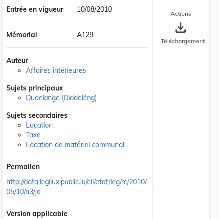
Entrée en vigueur
10/08/2010
Actions
save_alt
Mémorial
A129
Téléchargement
Auteur
Affaires intérieures
Sujets principaux
Dudelange (Diddeléng)
 la taille du texte
Sujets secondaires
Location
Taxe
Location de matériel communal
Permalien
http://data.legilux.public.lu/eli/etat/leg/rc/2010/
05/10/n3/jo
Version applicable