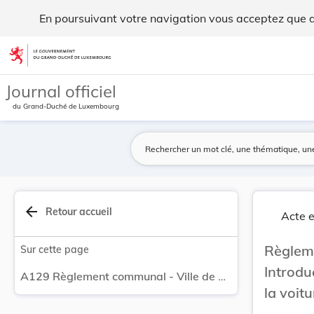
Règlement communal - Ville de Dudelange Introd... - Legilux
En poursuivant votre navigation vous acceptez que des
Aller au contenu
Journal officiel
du Grand-Duché de Luxembourg
arrow_back
Retour accueil
Acte e
Règlem
Sur cette page
Introdu
A129 Règlement communal - Ville de Dudelange Introduction d'un règlement-taxe sur la location de la voiture lave-vaisselle et de la vaisselle.
la voitu