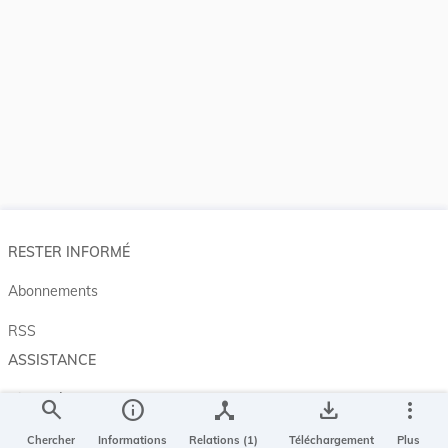
RESTER INFORMÉ
Abonnements
RSS
ASSISTANCE
Aide et à propos
search
info
device_hub
save_alt
more_vert
Projet Casemates
Chercher
Informations
Relations (1)
Téléchargement
Plus