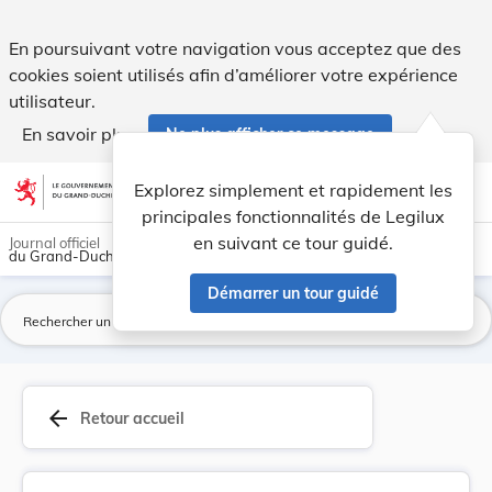
Règlement communal - Ville de Wiltz Modificatio... - Legilux
En poursuivant votre navigation vous acceptez que des
cookies soient utilisés afin d’améliorer votre expérience
utilisateur.
En savoir plus
Ne plus afficher ce message
Aller au contenu
help
light_mode
dark_mode
account_circle
Explorez simplement et rapidement les
Aide
principales fonctionnalités de Legilux
en suivant ce tour guidé.
Journal officiel
du Grand-Duché de Luxembourg
Démarrer un tour guidé
La
arrow_back
Retour accueil