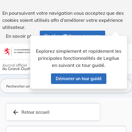
Règlement communal - Commune de Heiderscheid Pr... - Leg
En poursuivant votre navigation vous acceptez que des
cookies soient utilisés afin d’améliorer votre expérience
utilisateur.
En savoir plus
Ne plus afficher ce message
Aller au contenu
help
light_mode
dark_mode
account_circle
Explorez simplement et rapidement les
Aide
principales fonctionnalités de Legilux
en suivant ce tour guidé.
Journal officiel
du Grand-Duché de Luxembourg
Démarrer un tour guidé
La
arrow_back
Retour accueil