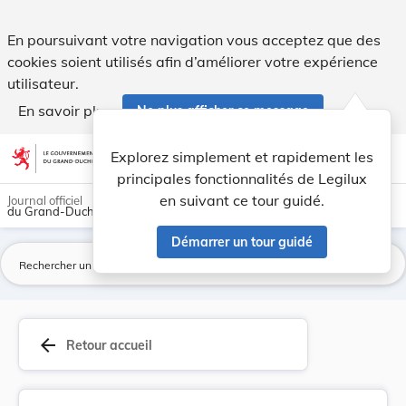
Règlement communal - Commune de Betzdorf Nouvea... - Le
En poursuivant votre navigation vous acceptez que des
cookies soient utilisés afin d’améliorer votre expérience
utilisateur.
En savoir plus
Ne plus afficher ce message
Aller au contenu
help
light_mode
dark_mode
account_circle
Explorez simplement et rapidement les
Aide
principales fonctionnalités de Legilux
en suivant ce tour guidé.
Journal officiel
du Grand-Duché de Luxembourg
Démarrer un tour guidé
La
arrow_back
Retour accueil