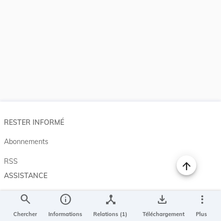
RESTER INFORMÉ
Abonnements
RSS
ASSISTANCE
Aide et à propos
search
info
device_hub
save_alt
more_vert
Projet Casemates
Chercher
Informations
Relations (1)
Téléchargement
Plus