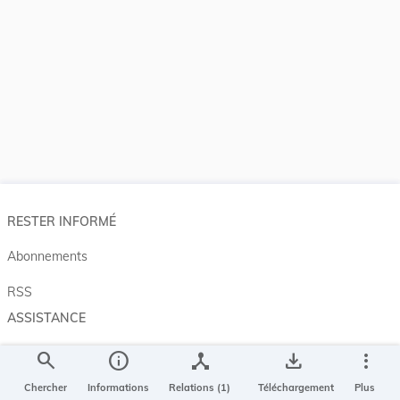
RESTER INFORMÉ
Abonnements
RSS
ASSISTANCE
Aide et à propos
search
info
device_hub
save_alt
more_vert
Projet Casemates
Chercher
Informations
Relations (1)
Téléchargement
Plus