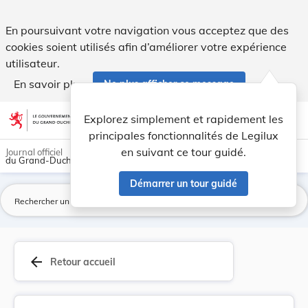
Fixation d'un droit d'inscription à un cours ar... - Legilux
En poursuivant votre navigation vous acceptez que des
cookies soient utilisés afin d’améliorer votre expérience
utilisateur.
En savoir plus
Ne plus afficher ce message
Aller au contenu
help
light_mode
dark_mode
account_circle
Explorez simplement et rapidement les
Aide
principales fonctionnalités de Legilux
en suivant ce tour guidé.
Journal officiel
du Grand-Duché de Luxembourg
Démarrer un tour guidé
La
arrow_back
Retour accueil