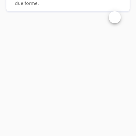
due forme.
Changer la t