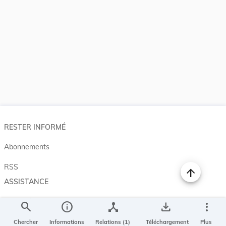
RESTER INFORMÉ
Abonnements
RSS
ASSISTANCE
Aide et à propos
search
info
device_hub
save_alt
more_vert
Projet Casemates
Chercher
Informations
Relations (1)
Téléchargement
Plus