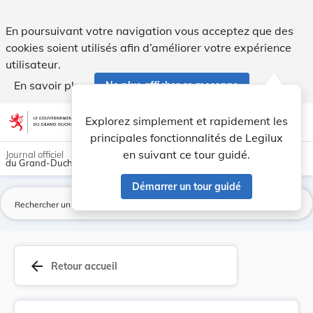
Règlement communal - Commune de Reckange-sur-Me... - L
En poursuivant votre navigation vous acceptez que des
cookies soient utilisés afin d’améliorer votre expérience
utilisateur.
En savoir plus
Ne plus afficher ce message
Aller au contenu
help
light_mode
dark_mode
account_circle
Explorez simplement et rapidement les
Aide
principales fonctionnalités de Legilux
en suivant ce tour guidé.
Journal officiel
du Grand-Duché de Luxembourg
Démarrer un tour guidé
La
arrow_back
Retour accueil