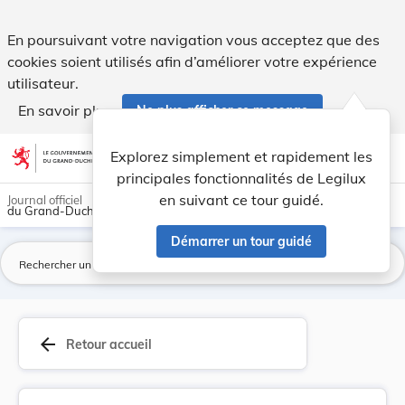
Règlement communal - Commune de Vianden Projet ... - Leg
En poursuivant votre navigation vous acceptez que des
cookies soient utilisés afin d’améliorer votre expérience
utilisateur.
En savoir plus
Ne plus afficher ce message
Aller au contenu
help
light_mode
dark_mode
account_circle
Explorez simplement et rapidement les
Aide
principales fonctionnalités de Legilux
en suivant ce tour guidé.
Journal officiel
du Grand-Duché de Luxembourg
Démarrer un tour guidé
La
arrow_back
Retour accueil