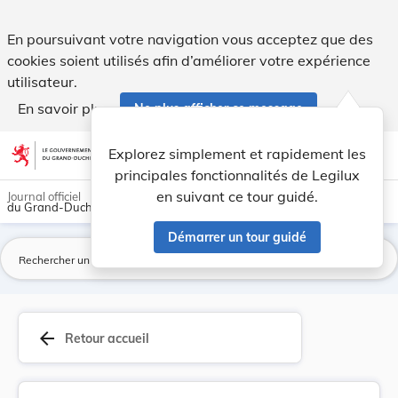
Règlement communal - Commune de Heinerscheid Mo... - Le
En poursuivant votre navigation vous acceptez que des
cookies soient utilisés afin d’améliorer votre expérience
utilisateur.
En savoir plus
Ne plus afficher ce message
Aller au contenu
help
light_mode
dark_mode
account_circle
Explorez simplement et rapidement les
Aide
principales fonctionnalités de Legilux
en suivant ce tour guidé.
Journal officiel
du Grand-Duché de Luxembourg
Démarrer un tour guidé
La
arrow_back
Retour accueil