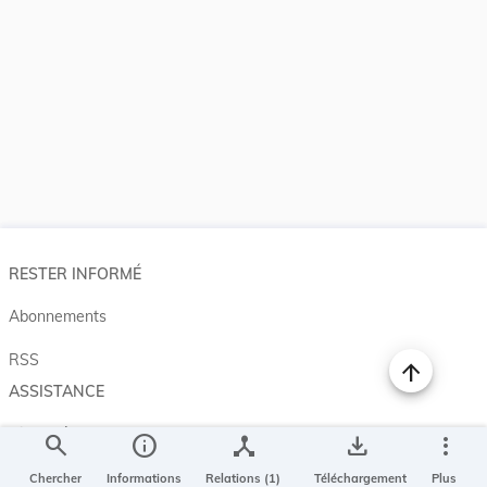
RESTER INFORMÉ
Abonnements
RSS
ASSISTANCE
Aide et à propos
search
info
device_hub
save_alt
more_vert
Projet Casemates
Chercher
Informations
Relations (1)
Téléchargement
Plus