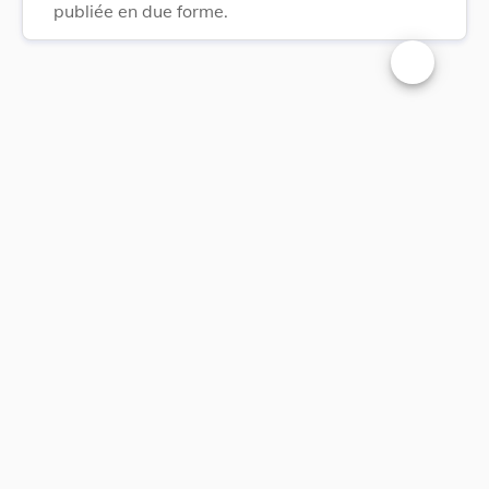
publiée en due forme.
Changer la t