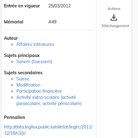
Entrée en vigueur
25/03/2012
Actions
save_alt
Mémorial
A49
Téléchargement
Auteur
Affaires intérieures
Sujets principaux
Sanem (Suessem)
 la taille du texte
Sujets secondaires
Suisse
Modification
Participation financière
Activité extra-scolaire (activité
parascolaire, activité périscolaire)
Permalien
http://data.legilux.public.lu/eli/etat/leg/rc/2011/
12/16/n3/jo