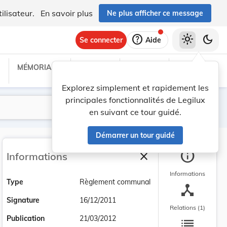
ilisateur.
En savoir plus
Ne plus afficher ce message
help
light_mode
dark_mode
Se connecter
Aide
MÉMORIAL C
TRAITÉS
PROJETS
TEXTES UE
Explorez simplement et rapidement les
principales fonctionnalités de Legilux
Lancer la recherche
Filtres
en suivant ce tour guidé.
Démarrer un tour guidé
info
close
Informations
Fermer la barre latéra
Informations
Type
Règlement communal
device_hub
Signature
16/12/2011
Relations (1)
list
Publication
21/03/2012