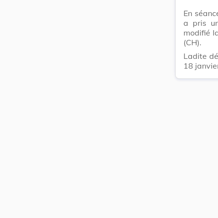
En séanc
a pris u
modifié l
(CH).
Ladite dé
18 janvie