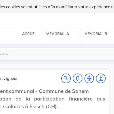
gilux
 cookies soient utilisés afin d’améliorer votre expérience ut
ACCUEIL
MÉMORIAL A
MÉMORIAL B
notifications_none
compress
expand
search
n vigueur
ent communal - Commune de Sanem
cation de la participation financière aux
s scolaires à Fiesch (CH).