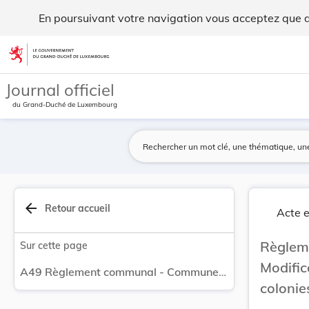
Règlement communal - Commune de Sanem Modificat... - Le
En poursuivant votre navigation vous acceptez que des
Aller au contenu
Journal officiel
du Grand-Duché de Luxembourg
arrow_back
Retour accueil
Acte e
Règlem
Sur cette page
Modifi
A49 Règlement communal - Commune de Sanem Modification de la participation financière aux colonies scolaires à Fiesch (CH).
colonie