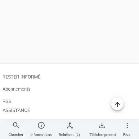
RESTER INFORMÉ
Abonnements
RSS
ASSISTANCE
Aide et à propos
search
info
device_hub
save_alt
more_vert
Projet Casemates
Chercher
Informations
Relations (1)
Téléchargement
Plus