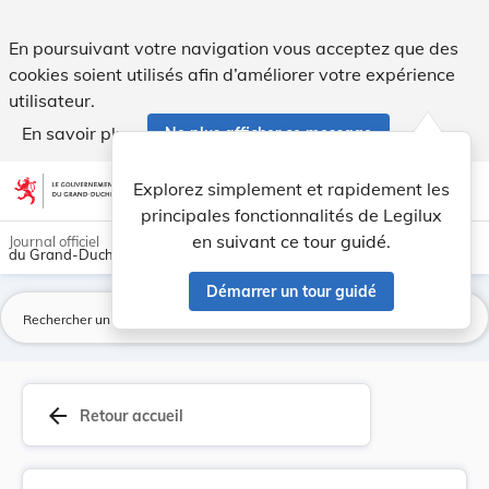
Règlement communal - Commune de Beckerich Modif... - Leg
En poursuivant votre navigation vous acceptez que des
cookies soient utilisés afin d’améliorer votre expérience
utilisateur.
En savoir plus
Ne plus afficher ce message
Aller au contenu
help
light_mode
dark_mode
account_circle
Explorez simplement et rapidement les
Aide
principales fonctionnalités de Legilux
en suivant ce tour guidé.
Journal officiel
du Grand-Duché de Luxembourg
Démarrer un tour guidé
La
arrow_back
Retour accueil