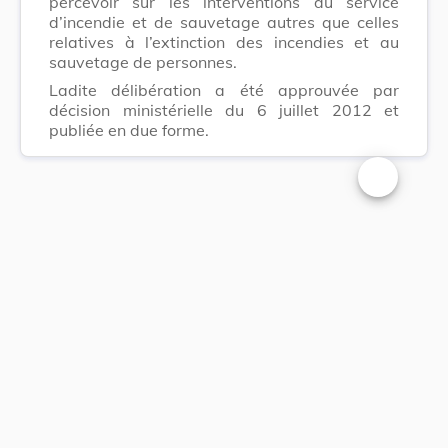
percevoir sur les interventions du service
d’incendie et de sauvetage autres que celles
relatives à l’extinction des incendies et au
sauvetage de personnes.
Ladite délibération a été approuvée par
décision ministérielle du 6 juillet 2012 et
publiée en due forme.
Changer la t