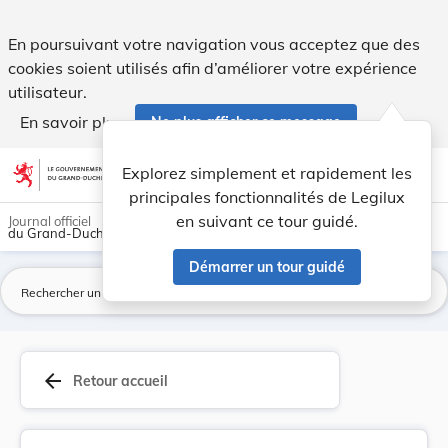
Règlement communal - Commune de Feulen Fixation... - Leg
En poursuivant votre navigation vous acceptez que des
cookies soient utilisés afin d’améliorer votre expérience
utilisateur.
En savoir plus
Ne plus afficher ce message
Aller au contenu
help
light_mode
dark_mode
account_circle
Explorez simplement et rapidement les
Aide
principales fonctionnalités de Legilux
en suivant ce tour guidé.
Journal officiel
du Grand-Duché de Luxembourg
Démarrer un tour guidé
La
arrow_back
Retour accueil