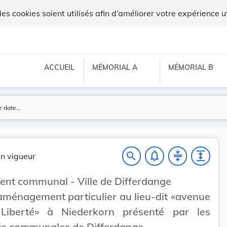
 cookies soient utilisés afin d’améliorer votre expérience ut
ACCUEIL
MÉMORIAL A
MÉMORIAL B
notifications_none
compress
expand
search
n vigueur
nt communal - Ville de Differdange
aménagement particulier au lieu-dit «avenue
Liberté» à Niederkorn présenté par les
és communales de Differdange.