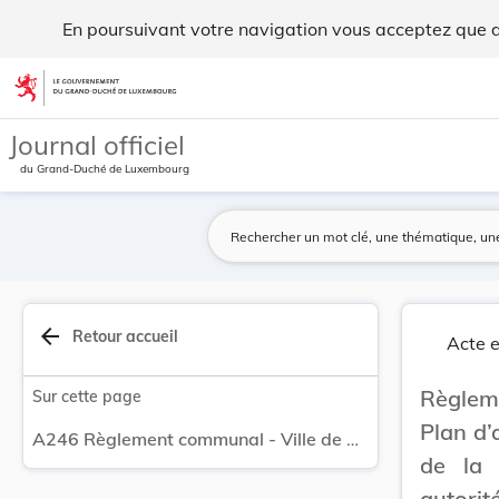
Règlement communal - Ville de Differdange Plan ... - Legilux
En poursuivant votre navigation vous acceptez que des
Aller au contenu
Journal officiel
du Grand-Duché de Luxembourg
arrow_back
Retour accueil
Acte e
Règleme
Sur cette page
Plan d’
A246 Règlement communal - Ville de Differdange Plan d’aménagement particulier au lieu-dit «avenue de la Liberté» à Niederkorn présenté par les autorités communales de Differdange.
de la 
autorit