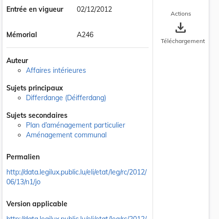
Entrée en vigueur
02/12/2012
Actions
save_alt
Mémorial
A246
Téléchargement
Auteur
Affaires intérieures
Sujets principaux
Differdange (Déifferdang)
Sujets secondaires
Plan d’aménagement particulier
Aménagement communal
 la taille du texte
Permalien
http://data.legilux.public.lu/eli/etat/leg/rc/2012/
06/13/n1/jo
Version applicable