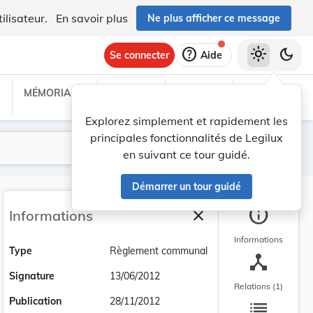
ilisateur.
En savoir plus
Ne plus afficher ce message
help
light_mode
dark_mode
Se connecter
Aide
MÉMORIAL C
TRAITÉS
PROJETS
TEXTES UE
Explorez simplement et rapidement les
principales fonctionnalités de Legilux
Lancer la recherche
Filtres
en suivant ce tour guidé.
Démarrer un tour guidé
info
close
Informations
Fermer la barre latéra
Informations
Type
Règlement communal
device_hub
Signature
13/06/2012
Relations (1)
list
Publication
28/11/2012