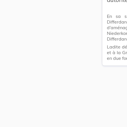
En sa s
Differdan
d’aménage
Niederk
Differda
Ladite dé
et à la G
en due fo