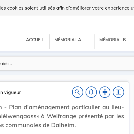
 cookies soient utilisés afin d’améliorer votre expérience ut
ACCUEIL
MÉMORIAL A
MÉMORIAL B
notifications_none
compress
expand
search
n vigueur
 - Plan d'aménagement particulier au lieu-
hléiwengaass» à Welfrange présenté par les
tés communales de Dalheim.