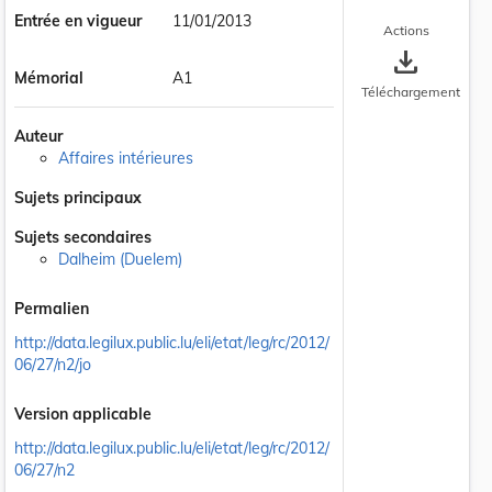
Entrée en vigueur
11/01/2013
Actions
save_alt
Mémorial
A1
Téléchargement
Auteur
Affaires intérieures
Sujets principaux
Sujets secondaires
 la taille du texte
Dalheim (Duelem)
Permalien
http://data.legilux.public.lu/eli/etat/leg/rc/2012/
06/27/n2/jo
Version applicable
http://data.legilux.public.lu/eli/etat/leg/rc/2012/
06/27/n2