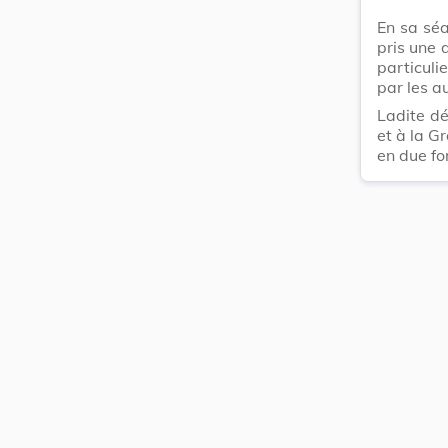
En sa sé
pris une 
particul
par les a
Ladite dé
et à la G
en due fo