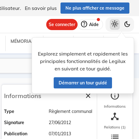
ilisateur.
En savoir plus
Ne plus afficher ce message
help
light_mode
dark_mode
Se connecter
Aide
MÉMORIAL C
TRAITÉS
PROJETS
TEXTES UE
Explorez simplement et rapidement les
principales fonctionnalités de Legilux
Lancer la recherche
Filtres
en suivant ce tour guidé.
Démarrer un tour guidé
info
close
Informations
Fermer la barre latéra
Informations
Type
Règlement communal
device_hub
Signature
27/06/2012
Relations (1)
list
Publication
07/01/2013