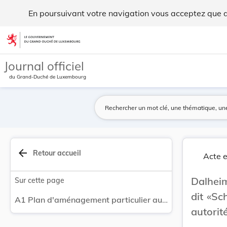
Plan d'aménagement particulier au lieu-dit «Sch... - Legilux
En poursuivant votre navigation vous acceptez que des
Aller au contenu
Journal officiel
du Grand-Duché de Luxembourg
arrow_back
Retour accueil
Acte e
Dalheim
Sur cette page
dit «Sc
A1 Plan d'aménagement particulier au lieu-dit «Schléiwengaass» à Welfrange présenté par les autorités communales de Dalheim.
autori