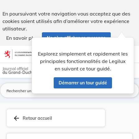
Introduction d'un nouveau tarif annuel sur l'év... - Legilux
En poursuivant votre navigation vous acceptez que des
cookies soient utilisés afin d’améliorer votre expérience
utilisateur.
En savoir plus
Ne plus afficher ce message
Aller au contenu
help
light_mode
dark_mode
account_circle
Explorez simplement et rapidement les
Aide
principales fonctionnalités de Legilux
en suivant ce tour guidé.
Journal officiel
du Grand-Duché de Luxembourg
Démarrer un tour guidé
La
arrow_back
Retour accueil