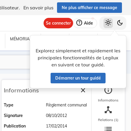
ilisateur.
En savoir plus
Ne plus afficher ce message
help
light_mode
dark_mode
Se connecter
Aide
MÉMORIAL C
TRAITÉS
PROJETS
TEXTES UE
Explorez simplement et rapidement les
principales fonctionnalités de Legilux
Lancer la recherche
Filtres
en suivant ce tour guidé.
Démarrer un tour guidé
info
close
Informations
Fermer la barre latéra
Informations
Type
Règlement communal
device_hub
Signature
08/10/2012
Relations (1)
list
Publication
17/02/2014