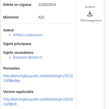
Entrée en vigueur
21/02/2014
Actions
save_alt
Mémorial
A21
Téléchargement
Auteur
Affaires intérieures
 la taille du texte
Sujets principaux
Sujets secondaires
Beaufort (Beefort)
Permalien
http://data.legilux.public.lu/eli/etat/leg/rc/2012/
10/08/n9/jo
Version applicable
http://data.legilux.public.lu/eli/etat/leg/rc/2012/
10/08/n9