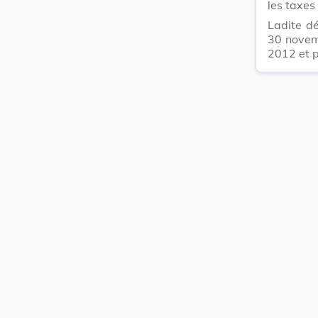
les taxes
Ladite d
30 novem
2012 et p