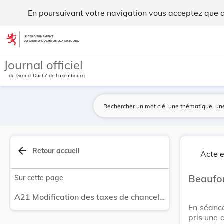
Modification des taxes de chancellerie. - Legilux
En poursuivant votre navigation vous acceptez que des
Aller au contenu
Journal officiel
du Grand-Duché de Luxembourg
arrow_back
Retour accueil
Acte e
Beaufor
Sur cette page
A21 Modification des taxes de chancellerie.
En séanc
pris une 