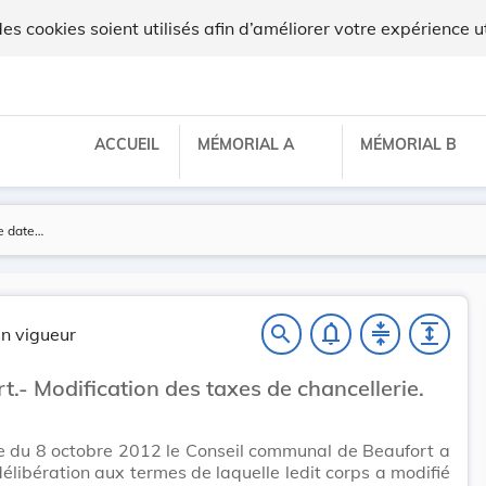
 cookies soient utilisés afin d’améliorer votre expérience ut
ACCUEIL
MÉMORIAL A
MÉMORIAL B
notifications_none
compress
expand
search
n vigueur
t.- Modification des taxes de chancellerie.
e du 8 octobre 2012 le Conseil communal de Beaufort a
délibération aux termes de laquelle ledit corps a modifié