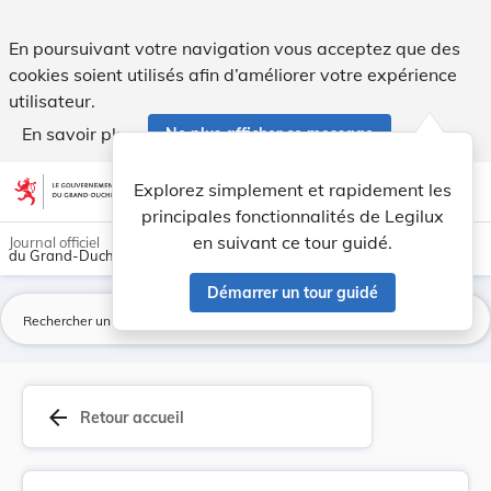
Modification des tarifs pour l'enlèvement et le... - Legilux
En poursuivant votre navigation vous acceptez que des
cookies soient utilisés afin d’améliorer votre expérience
utilisateur.
En savoir plus
Ne plus afficher ce message
Aller au contenu
help
light_mode
dark_mode
account_circle
Explorez simplement et rapidement les
Aide
principales fonctionnalités de Legilux
en suivant ce tour guidé.
Journal officiel
du Grand-Duché de Luxembourg
Démarrer un tour guidé
La
arrow_back
Retour accueil