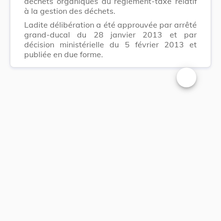
déchets organiques du règlement-taxe relatif
à la gestion des déchets.
Ladite délibération a été approuvée par arrêté
grand-ducal du 28 janvier 2013 et par
décision ministérielle du 5 février 2013 et
publiée en due forme.
Changer la t