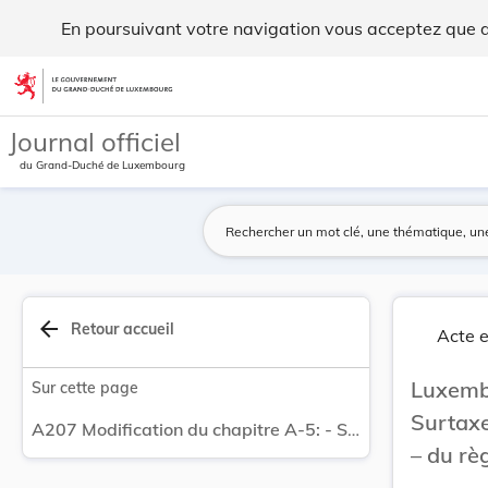
Modification du chapitre A-5: - Surtaxe communa... - Legilu
En poursuivant votre navigation vous acceptez que des
Aller au contenu
Journal officiel
du Grand-Duché de Luxembourg
arrow_back
Retour accueil
Acte e
Luxemb
Sur cette page
Surtaxe
A207 Modification du chapitre A-5: - Surtaxe communale sur les droits d'enregistrement - du règlement taxe général.
– du rè