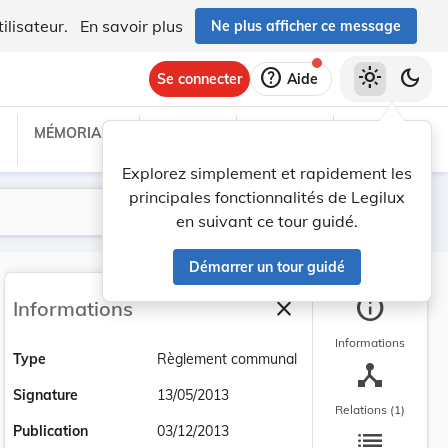
ilisateur.
En savoir plus
Ne plus afficher ce message
help
light_mode
dark_mode
Se connecter
Aide
MÉMORIAL C
TRAITÉS
PROJETS
TEXTES UE
Explorez simplement et rapidement les
principales fonctionnalités de Legilux
Lancer la recherche
Filtres
en suivant ce tour guidé.
Démarrer un tour guidé
info
close
Informations
Fermer la barre latéra
Informations
Type
Règlement communal
device_hub
Signature
13/05/2013
Relations (1)
list
Publication
03/12/2013