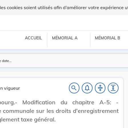
x
 cookies soient utilisés afin d’améliorer votre expérience ut
ACCUEIL
MÉMORIAL A
MÉMORIAL B
notifications_none
compress
expand
search
n vigueur
ourg.- Modification du chapitre A-5: -
 communale sur les droits d'enregistrement
glement taxe général.