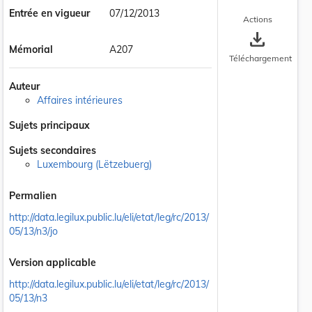
Entrée en vigueur
07/12/2013
Actions
save_alt
Mémorial
A207
Téléchargement
Auteur
Affaires intérieures
Sujets principaux
Sujets secondaires
 la taille du texte
Luxembourg (Lëtzebuerg)
Permalien
http://data.legilux.public.lu/eli/etat/leg/rc/2013/
05/13/n3/jo
Version applicable
http://data.legilux.public.lu/eli/etat/leg/rc/2013/
05/13/n3