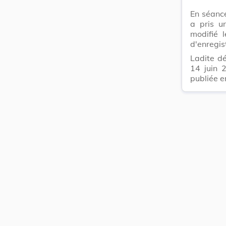
En séanc
a pris u
modifié 
d'enregis
Ladite d
14 juin 
publiée e