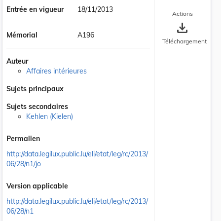
Entrée en vigueur
18/11/2013
Actions
save_alt
Mémorial
A196
Téléchargement
 la taille du texte
Auteur
Affaires intérieures
Sujets principaux
Sujets secondaires
Kehlen (Kielen)
Permalien
http://data.legilux.public.lu/eli/etat/leg/rc/2013/
06/28/n1/jo
Version applicable
http://data.legilux.public.lu/eli/etat/leg/rc/2013/
06/28/n1