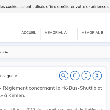
 cookies soient utilisés afin d’améliorer votre expérience ut
ACCUEIL
MÉMORIAL A
MÉMORIAL B
notifications_none
compress
expand
search
n vigueur
- Règlement concernant le «K-Bus-Shuttle et
» à Kehlen.
e du 28 juin 2013, le conseil communal de Kehlen a