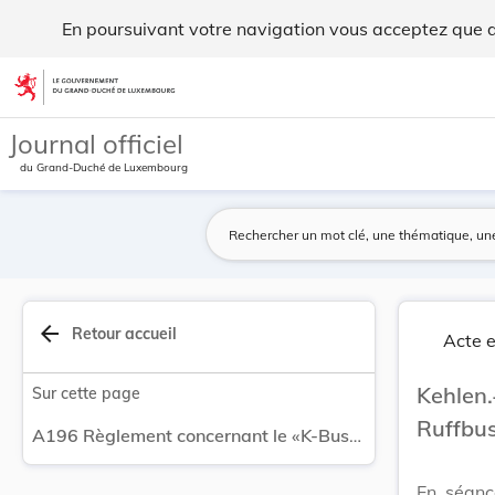
Règlement concernant le «K-Bus-Shuttle et Ruffb... - Legilux
En poursuivant votre navigation vous acceptez que des
Aller au contenu
Journal officiel
du Grand-Duché de Luxembourg
arrow_back
Retour accueil
Acte e
Kehlen.
Sur cette page
Ruffbus
A196 Règlement concernant le «K-Bus-Shuttle et Ruffbus» à Kehlen.
En séanc