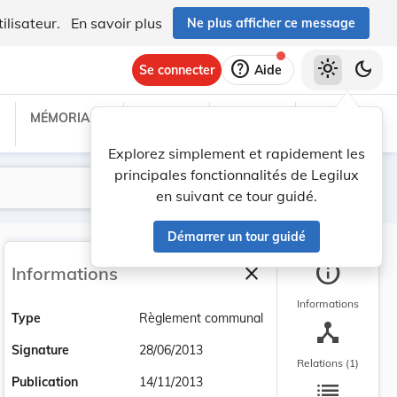
ilisateur.
En savoir plus
Ne plus afficher ce message
help
light_mode
dark_mode
Se connecter
Aide
MÉMORIAL C
TRAITÉS
PROJETS
TEXTES UE
Explorez simplement et rapidement les
principales fonctionnalités de Legilux
Lancer la recherche
Filtres
en suivant ce tour guidé.
Démarrer un tour guidé
info
close
Informations
Fermer la barre latéra
Informations
Type
Règlement communal
device_hub
Signature
28/06/2013
Relations (1)
list
Publication
14/11/2013