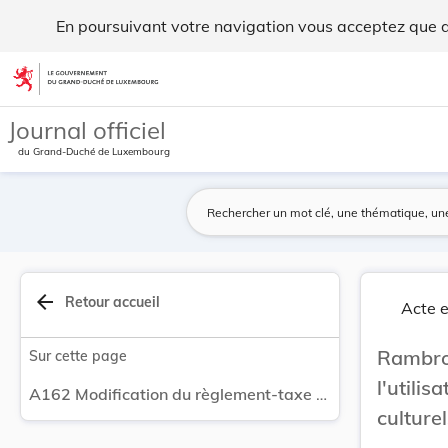
Modification du règlement-taxe sur l'utilisatio... - Legilux
En poursuivant votre navigation vous acceptez que des
Aller au contenu
Journal officiel
du Grand-Duché de Luxembourg
arrow_back
Retour accueil
Acte e
Rambro
Sur cette page
l'utili
A162 Modification du règlement-taxe sur l'utilisation des salles des fêtes et des centres culturels.
culturel