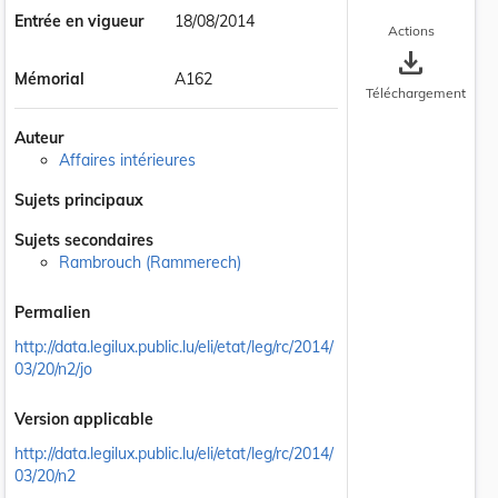
Entrée en vigueur
18/08/2014
Actions
save_alt
Mémorial
A162
Téléchargement
Auteur
Affaires intérieures
Sujets principaux
 la taille du texte
Sujets secondaires
Rambrouch (Rammerech)
Permalien
http://data.legilux.public.lu/eli/etat/leg/rc/2014/
03/20/n2/jo
Version applicable
http://data.legilux.public.lu/eli/etat/leg/rc/2014/
03/20/n2