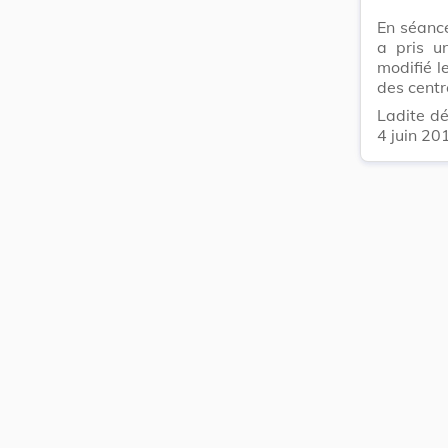
En séanc
a pris u
modifié l
des centr
Ladite dé
4 juin 20