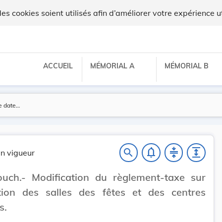
 cookies soient utilisés afin d’améliorer votre expérience ut
ACCUEIL
MÉMORIAL A
MÉMORIAL B
notifications_none
compress
expand
search
n vigueur
uch.- Modification du règlement-taxe sur
sation des salles des fêtes et des centres
s.