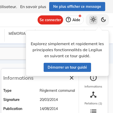
ilisateur.
En savoir plus
Ne plus afficher ce message
help
light_mode
dark_mode
Se connecter
Aide
MÉMORIAL C
TRAITÉS
PROJETS
TEXTES UE
Explorez simplement et rapidement les
principales fonctionnalités de Legilux
Lancer la recherche
Filtres
en suivant ce tour guidé.
Démarrer un tour guidé
info
close
Informations
Fermer la barre latéra
Informations
Type
Règlement communal
device_hub
Signature
20/03/2014
Relations (1)
list
Publication
14/08/2014