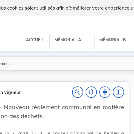
lux
 cookies soient utilisés afin d’améliorer votre expérience ut
ACCUEIL
MÉMORIAL A
MÉMORIAL B
notifications_none
compress
expand
search
n vigueur
.- Nouveau règlement communal en matière
ion des déchets.
e du 4 avril 2014, le conseil communal de Kehlen a