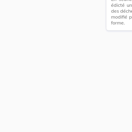
édicté u
des déche
modifié p
forme.