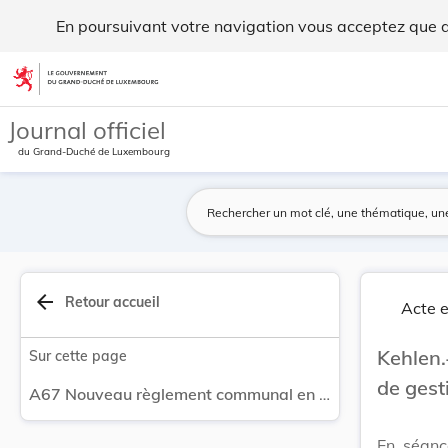
Nouveau règlement communal en matière de gestio... - Legi
En poursuivant votre navigation vous acceptez que des
Aller au contenu
Journal officiel
du Grand-Duché de Luxembourg
arrow_back
Retour accueil
Acte e
Kehlen
Sur cette page
de gest
A67 Nouveau règlement communal en matière de gestion des déchets.
En séanc