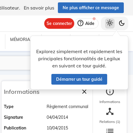
ilisateur.
En savoir plus
Ne plus afficher ce message
help
light_mode
dark_mode
Se connecter
Aide
MÉMORIAL C
TRAITÉS
PROJETS
TEXTES UE
Explorez simplement et rapidement les
principales fonctionnalités de Legilux
Lancer la recherche
Filtres
en suivant ce tour guidé.
Démarrer un tour guidé
info
close
Informations
Fermer la barre latéra
Informations
Type
Règlement communal
device_hub
Signature
04/04/2014
Relations (1)
list
Publication
10/04/2015