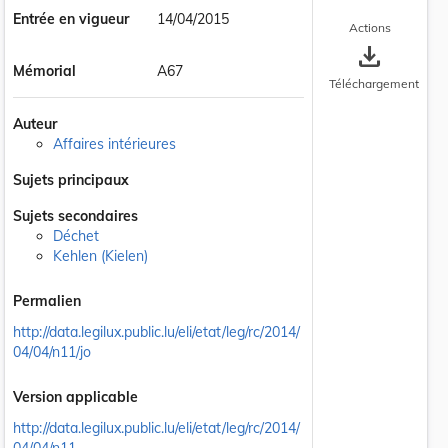
Entrée en vigueur
14/04/2015
Actions
save_alt
Mémorial
A67
Téléchargement
Auteur
Affaires intérieures
 la taille du texte
Sujets principaux
Sujets secondaires
Déchet
Kehlen (Kielen)
Permalien
http://data.legilux.public.lu/eli/etat/leg/rc/2014/
04/04/n11/jo
Version applicable
http://data.legilux.public.lu/eli/etat/leg/rc/2014/