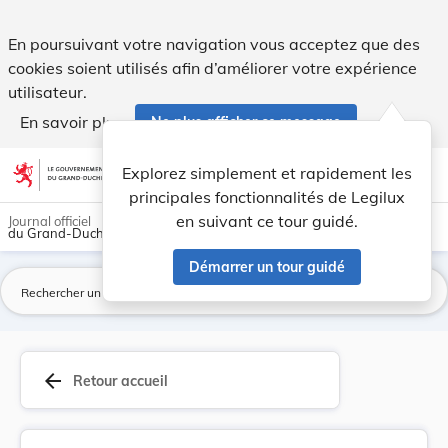
Modification ponctuelle du plan d'aménagement g... - Legilu
En poursuivant votre navigation vous acceptez que des
cookies soient utilisés afin d’améliorer votre expérience
utilisateur.
En savoir plus
Ne plus afficher ce message
Aller au contenu
help
light_mode
dark_mode
account_circle
Explorez simplement et rapidement les
Aide
principales fonctionnalités de Legilux
en suivant ce tour guidé.
Journal officiel
du Grand-Duché de Luxembourg
Démarrer un tour guidé
La
arrow_back
Retour accueil