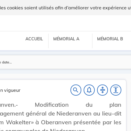
ux
 cookies soient utilisés afin d’améliorer votre expérience ut
ACCUEIL
MÉMORIAL A
MÉMORIAL B
notifications_none
compress
expand
search
n vigueur
eranven.- Modification du plan
gement général de Niederanven au lieu-dit
m Wakelter» à Oberanven présentée par les
tés communales de Niederanven.