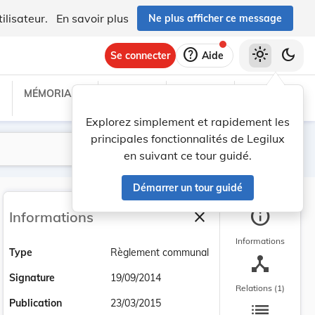
ilisateur.
En savoir plus
Ne plus afficher ce message
help
light_mode
dark_mode
Se connecter
Aide
MÉMORIAL C
TRAITÉS
PROJETS
TEXTES UE
Explorez simplement et rapidement les
principales fonctionnalités de Legilux
Lancer la recherche
Filtres
en suivant ce tour guidé.
Démarrer un tour guidé
info
close
Informations
Fermer la barre latéra
Informations
Type
Règlement communal
device_hub
Signature
19/09/2014
Relations (1)
list
Publication
23/03/2015