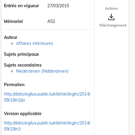
Entrée en vigueur
27/03/2015
Actions
save_alt
Mémorial
A52
Téléchargement
Auteur
Affaires intérieures
Sujets principaux
Sujets secondaires
Niederanven (Nidderanven)
 la taille du texte
Permalien
http://data.legilux.public.lu/eli/etat/leg/rc/2014/
09/19/n3/jo
Version applicable
http://data.legilux.public.lu/eli/etat/leg/rc/2014/
09/19/n3