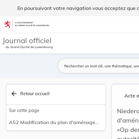
Modification du plan d'aménagement général de N... - Legil
En poursuivant votre navigation vous acceptez que des
Aller au contenu
Journal officiel
du Grand-Duché de Luxembourg
arrow_back
Retour accueil
Acte e
Nied
Sur cette page
d'aména
A52 Modification du plan d'aménagement général de Niederanven au lieu-dit «Op dem Wakelter» à Oberanven présentée par les autorités communales de Niederanven.
«Op de
autori