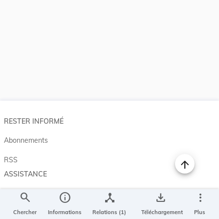
RESTER INFORMÉ
Abonnements
RSS
ASSISTANCE
Aide et à propos
search
info
device_hub
save_alt
more_vert
Projet Casemates
Chercher
Informations
Relations (1)
Téléchargement
Plus