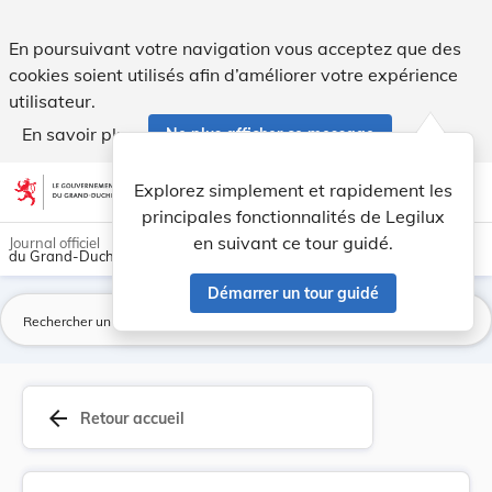
Fixation des taxes de concession aux cimetières. - Legilux
En poursuivant votre navigation vous acceptez que des
cookies soient utilisés afin d’améliorer votre expérience
utilisateur.
En savoir plus
Ne plus afficher ce message
Aller au contenu
help
light_mode
dark_mode
account_circle
Explorez simplement et rapidement les
Aide
principales fonctionnalités de Legilux
en suivant ce tour guidé.
Journal officiel
du Grand-Duché de Luxembourg
Démarrer un tour guidé
La
arrow_back
Retour accueil