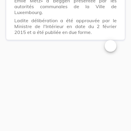
Emile Metz» à Beggen présentée par les
autorités communales de la Ville de
Luxembourg.
Ladite délibération a été approuvée par le
Ministre de l'Intérieur en date du 2 février
2015 et a été publiée en due forme.
Changer la t