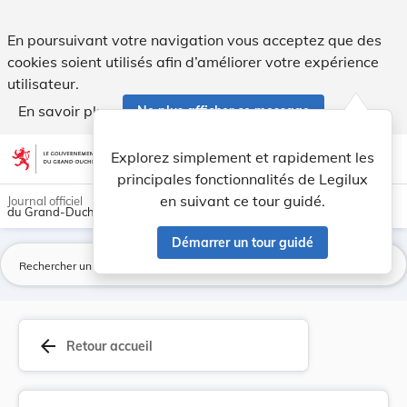
Modification du plan d'aménagement général de l... - Legilu
En poursuivant votre navigation vous acceptez que des
cookies soient utilisés afin d’améliorer votre expérience
utilisateur.
En savoir plus
Ne plus afficher ce message
Aller au contenu
help
light_mode
dark_mode
account_circle
Explorez simplement et rapidement les
Aide
principales fonctionnalités de Legilux
en suivant ce tour guidé.
Journal officiel
du Grand-Duché de Luxembourg
Démarrer un tour guidé
La
arrow_back
Retour accueil