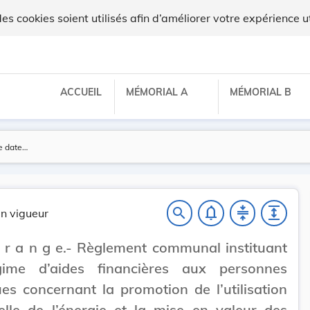
x
 cookies soient utilisés afin d’améliorer votre expérience ut
ACCUEIL
MÉMORIAL A
MÉMORIAL B
notifications_none
compress
expand
search
n vigueur
 r a n g e.- Règlement communal instituant
ime d’aides financières aux personnes
es concernant la promotion de l’utilisation
elle de l’énergie et la mise en valeur des