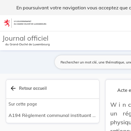
Règlement communal instituant un régime d'aides... - Legilu
En poursuivant votre navigation vous acceptez que des
Aller au contenu
Journal officiel
du Grand-Duché de Luxembourg
arrow_back
Retour accueil
Acte e
W i n c
Sur cette page
un rég
A194 Règlement communal instituant un régime d'aides financières aux personnes physiques concernant la promotion de l'utilisation rationnelle de l'énergie et la mise en valeur des énergies renouvelables dans le domaine du logement.
physiqu
rationn