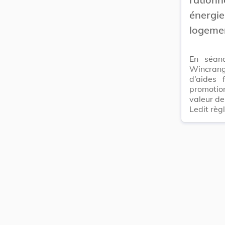
énerg
logeme
En séan
Wincrang
d’aides 
promotion
valeur de
Ledit règ