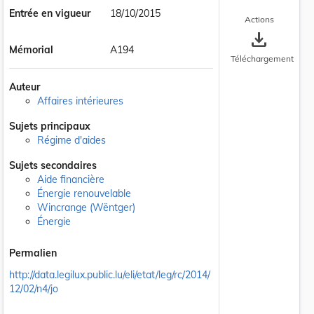
Entrée en vigueur
18/10/2015
Actions
save_alt
Mémorial
A194
Téléchargement
Auteur
Affaires intérieures
Sujets principaux
Régime d'aides
Sujets secondaires
Aide financière
Énergie renouvelable
 la taille du texte
Wincrange (Wëntger)
Énergie
Permalien
http://data.legilux.public.lu/eli/etat/leg/rc/2014/
12/02/n4/jo