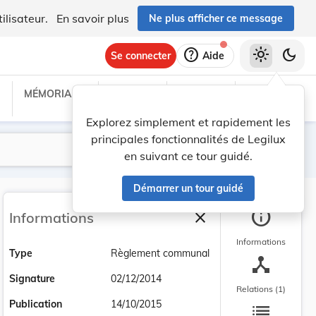
ilisateur.
En savoir plus
Ne plus afficher ce message
help
light_mode
dark_mode
Se connecter
Aide
MÉMORIAL C
TRAITÉS
PROJETS
TEXTES UE
Explorez simplement et rapidement les
principales fonctionnalités de Legilux
Lancer la recherche
Filtres
en suivant ce tour guidé.
Démarrer un tour guidé
info
close
Informations
Fermer la barre latéra
Informations
Type
Règlement communal
device_hub
Signature
02/12/2014
Relations (1)
list
Publication
14/10/2015