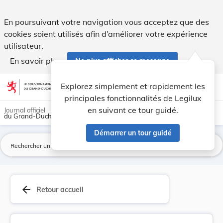
Fixation des tarifs à percevoir pour la vente d... - Legilux
En poursuivant votre navigation vous acceptez que des
cookies soient utilisés afin d’améliorer votre expérience
utilisateur.
En savoir plus
Ne plus afficher ce message
Aller au contenu
help
light_mode
dark_mode
account_circle
Explorez simplement et rapidement les
Aide
principales fonctionnalités de Legilux
en suivant ce tour guidé.
Journal officiel
du Grand-Duché de Luxembourg
Démarrer un tour guidé
La
arrow_back
Retour accueil