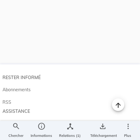
RESTER INFORMÉ
Abonnements
RSS
ASSISTANCE
Aide et à propos
search
info
device_hub
save_alt
more_vert
Projet Casemates
Chercher
Informations
Relations (1)
Téléchargement
Plus