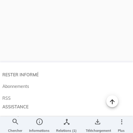
RESTER INFORMÉ
Abonnements
RSS
ASSISTANCE
Aide et à propos
search
info
device_hub
save_alt
more_vert
Projet Casemates
Chercher
Informations
Relations (1)
Téléchargement
Plus