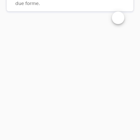
due forme.
Changer la t