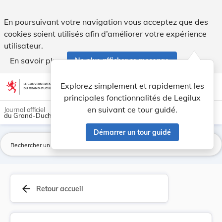
Fixation des droits d'inscription de l'enseigne... - Legilux
En poursuivant votre navigation vous acceptez que des
cookies soient utilisés afin d’améliorer votre expérience
utilisateur.
En savoir plus
Ne plus afficher ce message
Aller au contenu
help
light_mode
dark_mode
account_circle
Explorez simplement et rapidement les
Aide
principales fonctionnalités de Legilux
en suivant ce tour guidé.
Journal officiel
du Grand-Duché de Luxembourg
Démarrer un tour guidé
La
arrow_back
Retour accueil