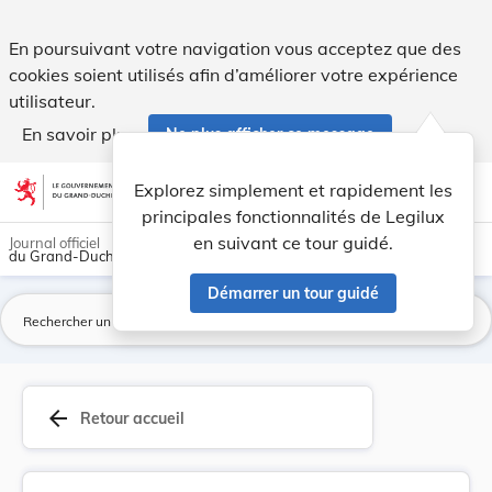
Introduction d'un règlement-taxe concernant l'é... - Legilux
En poursuivant votre navigation vous acceptez que des
cookies soient utilisés afin d’améliorer votre expérience
utilisateur.
En savoir plus
Ne plus afficher ce message
Aller au contenu
help
light_mode
dark_mode
account_circle
Explorez simplement et rapidement les
Aide
principales fonctionnalités de Legilux
en suivant ce tour guidé.
Journal officiel
du Grand-Duché de Luxembourg
Démarrer un tour guidé
La
arrow_back
Retour accueil