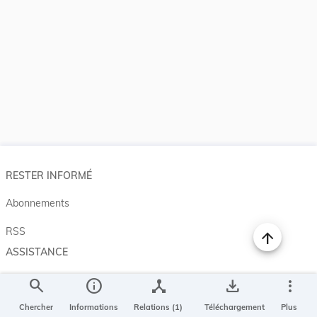
RESTER INFORMÉ
Abonnements
RSS
ASSISTANCE
Aide et à propos
search
info
device_hub
save_alt
more_vert
Projet Casemates
Chercher
Informations
Relations (1)
Téléchargement
Plus