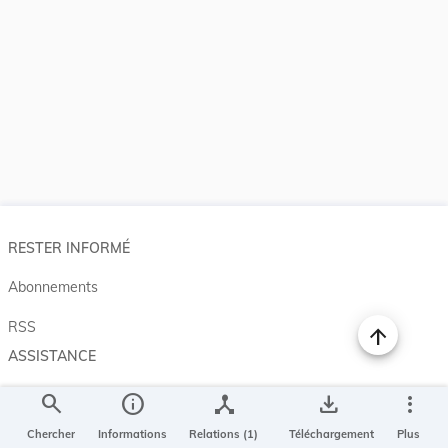
RESTER INFORMÉ
Abonnements
RSS
ASSISTANCE
Aide et à propos
search
info
device_hub
save_alt
more_vert
Projet Casemates
Chercher
Informations
Relations (1)
Téléchargement
Plus