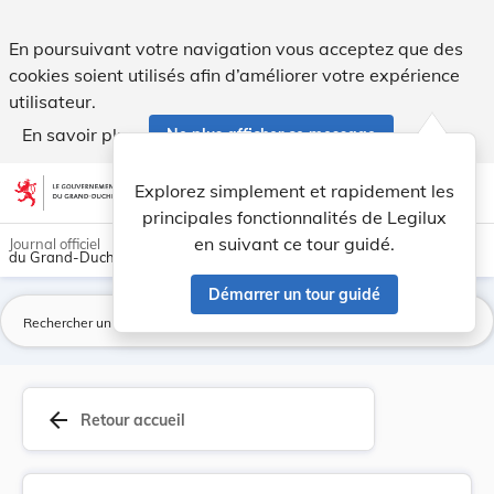
Fixation d'un tarif de participation aux cours ... - Legilux
En poursuivant votre navigation vous acceptez que des
cookies soient utilisés afin d’améliorer votre expérience
utilisateur.
En savoir plus
Ne plus afficher ce message
Aller au contenu
help
light_mode
dark_mode
account_circle
Explorez simplement et rapidement les
Aide
principales fonctionnalités de Legilux
en suivant ce tour guidé.
Journal officiel
du Grand-Duché de Luxembourg
Démarrer un tour guidé
La
arrow_back
Retour accueil