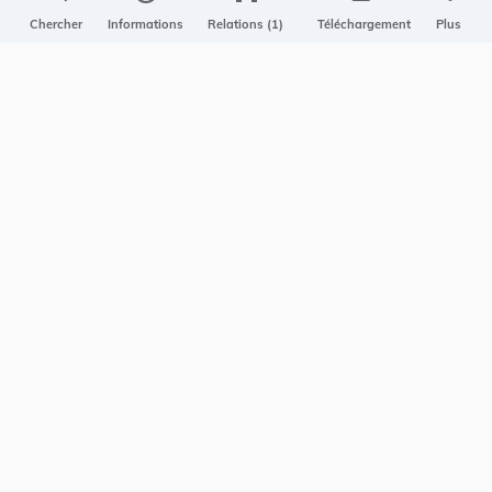
Projet Casemates
Chercher
Informations
Relations (1)
Téléchargement
Plus
ELI
NOUS CONTACTER
Service central de législation
5, rue Plaetis
L-2338 LUXEMBOURG
info@legilux.public.lu
E-mail
My LegiBox
, votre espace personnel.
Se connecter
Enregistrer et organiser vos actes préférés, enregistrer vos
recherches, soyez alerté en cas de modification sur un document
qui vous intéresse.
EN PLUS
Conditions générales