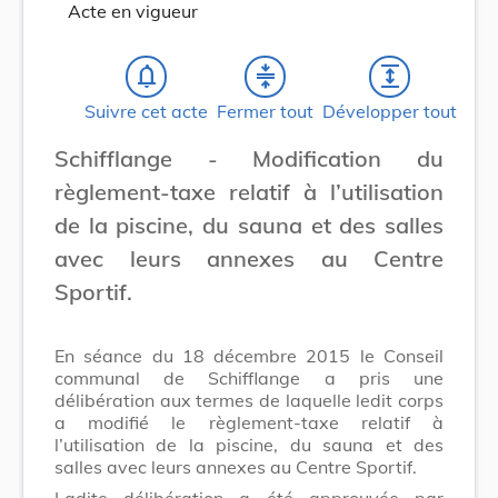
Acte en vigueur
notifications_none
compress
expand
Suivre cet acte
Fermer tout
Développer tout
Schifflange - Modification du
règlement-taxe relatif à l’utilisation
de la piscine, du sauna et des salles
avec leurs annexes au Centre
Sportif.
En séance du 18 décembre 2015 le Conseil
communal de Schifflange a pris une
délibération aux termes de laquelle ledit corps
a modifié le règlement-taxe relatif à
l’utilisation de la piscine, du sauna et des
salles avec leurs annexes au Centre Sportif.
Ladite délibération a été approuvée par