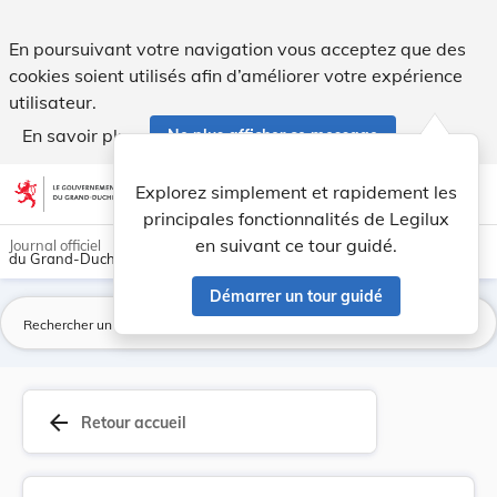
Modification du règlement-taxe relatif à l'util... - Legilux
En poursuivant votre navigation vous acceptez que des
cookies soient utilisés afin d’améliorer votre expérience
utilisateur.
En savoir plus
Ne plus afficher ce message
Aller au contenu
help
light_mode
dark_mode
account_circle
Explorez simplement et rapidement les
Aide
principales fonctionnalités de Legilux
en suivant ce tour guidé.
Journal officiel
du Grand-Duché de Luxembourg
Démarrer un tour guidé
La
arrow_back
Retour accueil