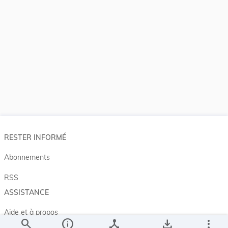
RESTER INFORMÉ
Abonnements
RSS
ASSISTANCE
Aide et à propos
search
info
device_hub
save_alt
more_vert