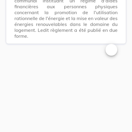
communal instituant un régime d'aides
financières aux personnes physiques
concernant la promotion de l'utilisation
rationnelle de l'énergie et la mise en valeur des
énergies renouvelables dans le domaine du
logement. Ledit règlement a été publié en due
forme.
Changer la t