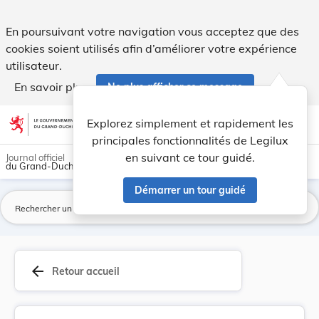
Règlement communal instituant un régime d'aides... - Legilu
En poursuivant votre navigation vous acceptez que des
cookies soient utilisés afin d’améliorer votre expérience
utilisateur.
En savoir plus
Ne plus afficher ce message
Aller au contenu
help
light_mode
dark_mode
account_circle
Explorez simplement et rapidement les
Aide
principales fonctionnalités de Legilux
en suivant ce tour guidé.
Journal officiel
du Grand-Duché de Luxembourg
Démarrer un tour guidé
La
arrow_back
Retour accueil