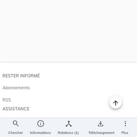
RESTER INFORMÉ
Abonnements
RSS
ASSISTANCE
Aide et à propos
search
info
device_hub
save_alt
more_vert
Projet Casemates
Chercher
Informations
Relations (1)
Téléchargement
Plus