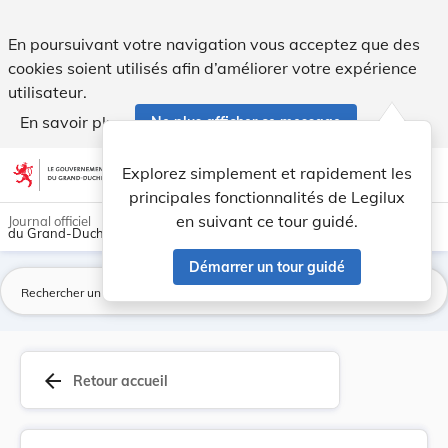
Règlement communal - Beckerich Règlement de cir... - Legil
En poursuivant votre navigation vous acceptez que des
cookies soient utilisés afin d’améliorer votre expérience
utilisateur.
En savoir plus
Ne plus afficher ce message
Aller au contenu
help
light_mode
dark_mode
account_circle
Explorez simplement et rapidement les
Aide
principales fonctionnalités de Legilux
en suivant ce tour guidé.
Journal officiel
du Grand-Duché de Luxembourg
Démarrer un tour guidé
La
arrow_back
Retour accueil