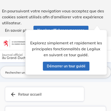
Lotissement d'un terrain sis 21, rue du Baumbus... - Legilux
En poursuivant votre navigation vous acceptez que des
cookies soient utilisés afin d’améliorer votre expérience
utilisateur.
En savoir plus
Ne plus afficher ce message
Aller au contenu
help
light_mode
dark_mode
account_circle
Explorez simplement et rapidement les
Aide
principales fonctionnalités de Legilux
en suivant ce tour guidé.
Journal officiel
du Grand-Duché de Luxembourg
Démarrer un tour guidé
La
arrow_back
Retour accueil