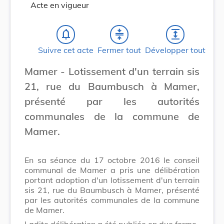
Acte en vigueur
notifications_none
compress
expand
Suivre cet acte
Fermer tout
Développer tout
Mamer - Lotissement d'un terrain sis
21, rue du Baumbusch à Mamer,
présenté par les autorités
communales de la commune de
Mamer.
En sa séance du 17 octobre 2016 le conseil
communal de Mamer a pris une délibération
portant adoption d'un lotissement d'un terrain
sis 21, rue du Baumbusch à Mamer, présenté
par les autorités communales de la commune
de Mamer.
Ladite délibération a été publiée en due forme.