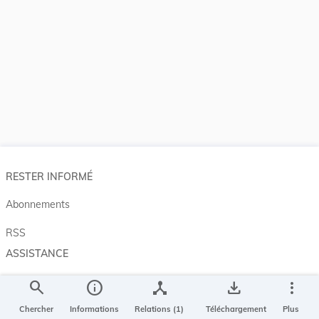
RESTER INFORMÉ
Abonnements
RSS
ASSISTANCE
Aide et à propos
search
info
device_hub
save_alt
more_vert
Projet Casemates
Chercher
Informations
Relations (1)
Téléchargement
Plus