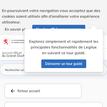
Règlement CSSF N° 20-04 du 15 juillet 2020 rela... - Legilux
En poursuivant votre navigation vous acceptez que des
cookies soient utilisés afin d’améliorer votre expérience
utilisateur.
En savoir plus
Ne plus afficher ce message
Aller au contenu
help
light_mode
dark_mode
account_circle
Explorez simplement et rapidement les
Aide
principales fonctionnalités de Legilux
en suivant ce tour guidé.
Journal officiel
du Grand-Duché de Luxembourg
Démarrer un tour guidé
La
arrow_back
Retour accueil