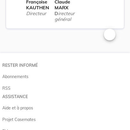
Françoise
Claude
KAUTHEN
MARX
Directeur
D
irecteur
général
Changer la t
RESTER INFORMÉ
Abonnements
RSS
ASSISTANCE
Aide et à propos
Projet Casemates