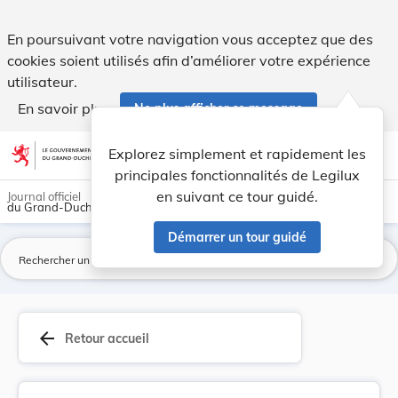
RECTIFICATIF de la loi du 6 août 1921 concernan... - Legilux
En poursuivant votre navigation vous acceptez que des
cookies soient utilisés afin d’améliorer votre expérience
utilisateur.
En savoir plus
Ne plus afficher ce message
Aller au contenu
help
light_mode
dark_mode
account_circle
Explorez simplement et rapidement les
Aide
principales fonctionnalités de Legilux
en suivant ce tour guidé.
Journal officiel
du Grand-Duché de Luxembourg
Démarrer un tour guidé
La
arrow_back
Retour accueil