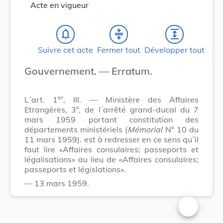
Acte en vigueur
notifications_none
compress
expand
Suivre cet acte
Fermer tout
Développer tout
Gouvernement. — Erratum.
er
L´art. 1
, III. — Ministère des Affaires
Etrangères, 3°, de l´arrêté grand-ducal du 7
mars 1959 portant constitution des
départements ministériels (
Mémorial
N° 10 du
11 mars 1959). est à redresser en ce sens qu´il
faut lire «Affaires consulaires; passeports et
légalisations» au lieu de «Affaires consulaires;
passeports et législations».
— 13 mars 1959.
Changer la t