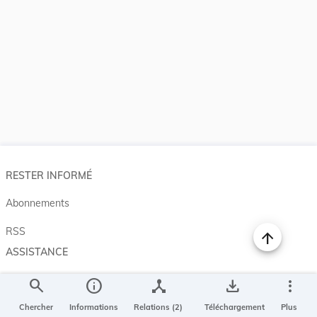
RESTER INFORMÉ
Abonnements
RSS
ASSISTANCE
Aide et à propos
search
info
device_hub
save_alt
more_vert
Projet Casemates
Chercher
Informations
Relations (2)
Téléchargement
Plus