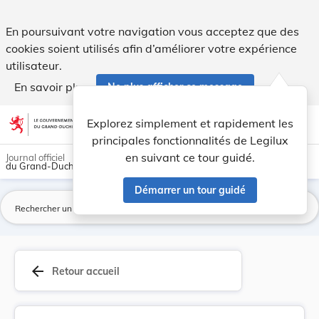
RECTIFICATIF de l'arrêté grand-ducal du 7 mars ... - Legilux
En poursuivant votre navigation vous acceptez que des
cookies soient utilisés afin d’améliorer votre expérience
utilisateur.
En savoir plus
Ne plus afficher ce message
Aller au contenu
help
light_mode
dark_mode
account_circle
Explorez simplement et rapidement les
Aide
principales fonctionnalités de Legilux
en suivant ce tour guidé.
Journal officiel
du Grand-Duché de Luxembourg
Démarrer un tour guidé
La
arrow_back
Retour accueil