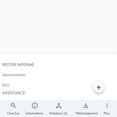
RESTER INFORMÉ
Abonnements
RSS
ASSISTANCE
Aide et à propos
search
info
device_hub
save_alt
more_vert
Projet Casemates
Chercher
Informations
Relations (3)
Téléchargement
Plus