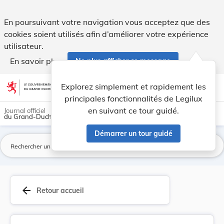
RECTIFICATIF de l'Arrêté grand-ducal du 5 septe... - Legilux
En poursuivant votre navigation vous acceptez que des
cookies soient utilisés afin d’améliorer votre expérience
utilisateur.
En savoir plus
Ne plus afficher ce message
Aller au contenu
help
light_mode
dark_mode
account_circle
Explorez simplement et rapidement les
Aide
principales fonctionnalités de Legilux
en suivant ce tour guidé.
Journal officiel
du Grand-Duché de Luxembourg
Démarrer un tour guidé
La
arrow_back
Retour accueil