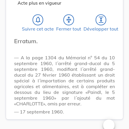
Acte plus en vigueur
notifications_none
compress
expand
Suivre cet acte
Fermer tout
Développer tout
Erratum.
— A la page 1304 du Mémorial n° 54 du 10
septembre 1960, l´arrêté grand-ducal du 5
septembre 1960, modifiant l´arrêté grand-
ducal du 27 février 1960 établissant un droit
spécial à l´importation de certains produits
agricoles et alimentaires, est à compléter en
dessous du lieu de signature «Paindl, le 5
septembre 1960» par l´ajouté du mot
«CHARLOTTE», omis par erreur.
— 17 septembre 1960.