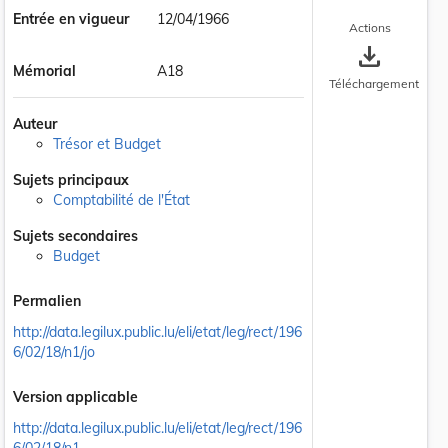
Entrée en vigueur
12/04/1966
Actions
save_alt
Mémorial
A18
Téléchargement
Auteur
Trésor et Budget
Sujets principaux
Comptabilité de l'État
 la taille du texte
Sujets secondaires
Budget
Permalien
http://data.legilux.public.lu/eli/etat/leg/rect/196
6/02/18/n1/jo
Version applicable
http://data.legilux.public.lu/eli/etat/leg/rect/196