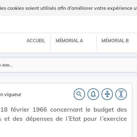
 cookies soient utilisés afin d’améliorer votre expérience ut
ACCUEIL
MÉMORIAL A
MÉMORIAL B
notifications_none
compress
expand
search
n vigueur
 18 février 1966 concernant le budget des
s et des dépenses de l´Etat pour l´exercice