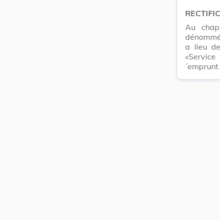
RECTIFI
Au chapi
dénommée
a lieu d
«Service
´emprunt