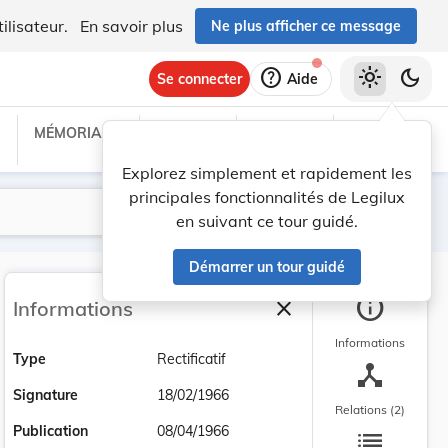
ilisateur.
En savoir plus
Ne plus afficher ce message
help
light_mode
dark_mode
Se connecter
Aide
MÉMORIAL C
TRAITÉS
PROJETS
TEXTES UE
Explorez simplement et rapidement les
principales fonctionnalités de Legilux
Lancer la recherche
Filtres
en suivant ce tour guidé.
Démarrer un tour guidé
info
close
Informations
Fermer la barre latéra
Informations
Type
Rectificatif
device_hub
Signature
18/02/1966
Relations (2)
list
Publication
08/04/1966