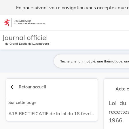
RECTIFICATIF de la loi du 18 février 1966 conce... - Legilux
En poursuivant votre navigation vous acceptez que des
Aller au contenu
Journal officiel
du Grand-Duché de Luxembourg
arrow_back
Retour accueil
Acte e
Loi du
Sur cette page
recette
A18 RECTIFICATIF de la loi du 18 février 1966 concernant le budget des recettes et des dépenses de l'Etat pour l'exercice 1966.
1966.