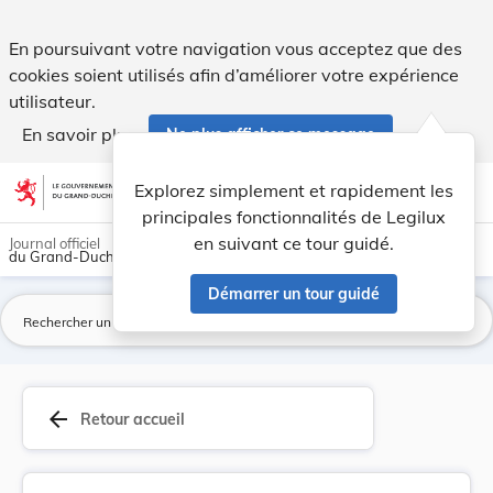
Règlement ministériel du 17 octobre 1988 portan... - Legilu
En poursuivant votre navigation vous acceptez que des
cookies soient utilisés afin d’améliorer votre expérience
utilisateur.
En savoir plus
Ne plus afficher ce message
Aller au contenu
help
light_mode
dark_mode
account_circle
Explorez simplement et rapidement les
Aide
principales fonctionnalités de Legilux
en suivant ce tour guidé.
Journal officiel
du Grand-Duché de Luxembourg
Démarrer un tour guidé
La
arrow_back
Retour accueil