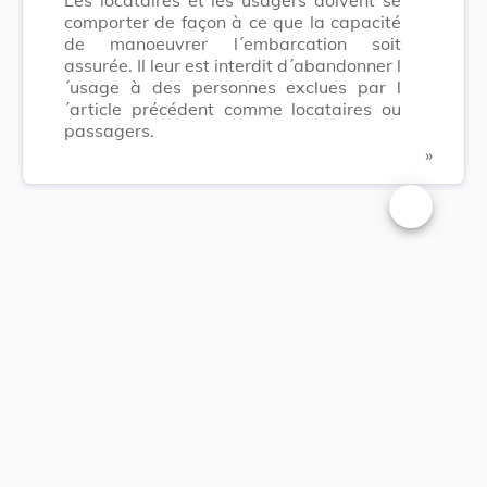
comporter de façon à ce que la capacité
de manoeuvrer l´embarcation soit
assurée. Il leur est interdit d´abandonner l
´usage à des personnes exclues par l
´article précédent comme locataires ou
passagers.
​ »
Changer la t