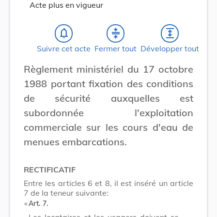
Acte plus en vigueur
notifications_none
compress
expand
Suivre cet acte
Fermer tout
Développer tout
Règlement ministériel du 17 octobre
1988 portant fixation des conditions
de sécurité auxquelles est
subordonnée l'exploitation
commerciale sur les cours d'eau de
menues embarcations.
RECTIFICATIF
Entre les articles 6 et 8, il est inséré un article
7 de la teneur suivante:
​ «
Art. 7.
Les locataires et les usagers doivent se