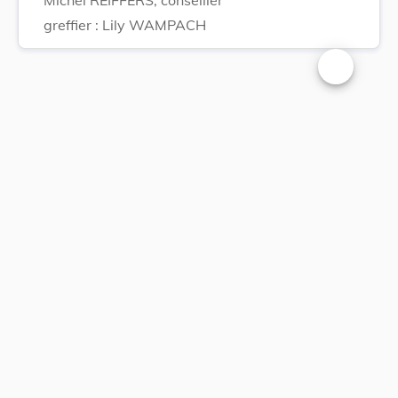
greffier : Lily WAMPACH
Changer la t