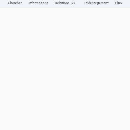
Projet Casemates
Chercher
Informations
Relations (2)
Téléchargement
Plus
ELI
NOUS CONTACTER
Service central de législation
5, rue Plaetis
L-2338 LUXEMBOURG
info@legilux.public.lu
E-mail
My LegiBox
, votre espace personnel.
Se connecter
Enregistrer et organiser vos actes préférés, enregistrer vos
recherches, soyez alerté en cas de modification sur un document
qui vous intéresse.
EN PLUS
Conditions générales