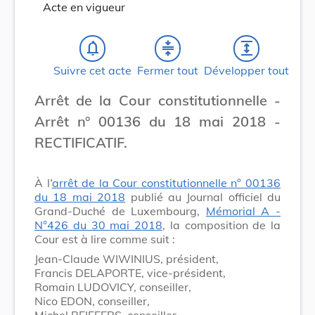
Acte en vigueur
notifications_none
compress
expand
Suivre cet acte
Fermer tout
Développer tout
Arrêt de la Cour constitutionnelle -
Arrêt n° 00136 du 18 mai 2018 -
RECTIFICATIF.
À l’
arrêt de la Cour constitutionnelle n° 00136
du 18 mai 2018
publié au Journal officiel du
Grand-Duché de Luxembourg,
Mémorial A -
N°426 du 30 mai 2018
, la composition de la
Cour est à lire comme suit :
Jean-Claude WIWINIUS, président,
Francis DELAPORTE, vice-président,
Romain LUDOVICY, conseiller,
Nico EDON, conseiller,
Michel REIFFERS, conseiller