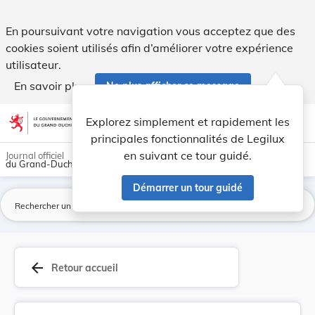
Arrêt de la Cour constitutionnelle - Arrêt n° 0... - Legilux
En poursuivant votre navigation vous acceptez que des
cookies soient utilisés afin d’améliorer votre expérience
utilisateur.
En savoir plus
Ne plus afficher ce message
Aller au contenu
help
light_mode
dark_mode
account_circle
Explorez simplement et rapidement les
Aide
principales fonctionnalités de Legilux
en suivant ce tour guidé.
Journal officiel
du Grand-Duché de Luxembourg
Démarrer un tour guidé
La
arrow_back
Retour accueil