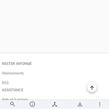
RESTER INFORMÉ
Abonnements
RSS
ASSISTANCE
Aide et à propos
search
info
device_hub
save_alt
more_vert