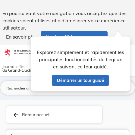
Administrations, Services et Établissements pub... - Legilux
En poursuivant votre navigation vous acceptez que des
cookies soient utilisés afin d’améliorer votre expérience
utilisateur.
En savoir plus
Ne plus afficher ce message
Aller au contenu
help
light_mode
dark_mode
account_circle
Explorez simplement et rapidement les
Aide
principales fonctionnalités de Legilux
en suivant ce tour guidé.
Journal officiel
du Grand-Duché de Luxembourg
Démarrer un tour guidé
La
arrow_back
Retour accueil