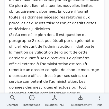
Ce plan doit fixer et situer les nouvelles limites
obligatoirement abornées. En outre il fournit
toutes les données nécessaires relatives aux
parcelles et aux lots faisant l’objet desdits actes
et décisions judiciaires.
(3) Au cas où le plan dont il est question au
paragraphe 2 n’est pas établi par un géomètre
officiel relevant de l’administration, il doit porter
la mention de validation de la part de cette
dernière quant à ses directives. Le géomètre
officiel externe à l’administration est tenu à
remettre un dossier complet de chaque mesurage
à caractère officiel dressé par ses soins, au
service compétent de l’administration. Les
données des mesurages effectués par tout
géomètre officiel sont intégrées dans la
search
info
device_hub
save_alt
more_vert
documentation cadastrale de l’administration et
peuvent être exploitées et publiées suivant les
Chercher
Informations
Relations (76)
Téléchargement
Plus