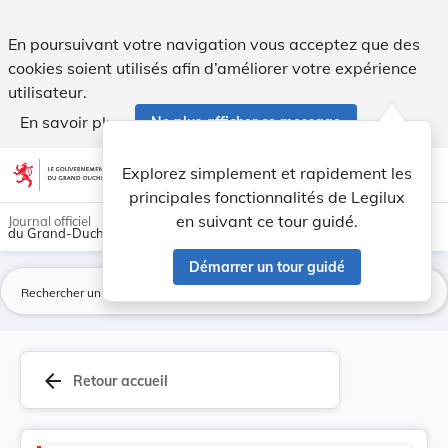
Administrations et services - Legilux
En poursuivant votre navigation vous acceptez que des
cookies soient utilisés afin d’améliorer votre expérience
utilisateur.
En savoir plus
Ne plus afficher ce message
Aller au contenu
help
light_mode
dark_mode
account_circle
Explorez simplement et rapidement les
Aide
principales fonctionnalités de Legilux
en suivant ce tour guidé.
Journal officiel
du Grand-Duché de Luxembourg
Démarrer un tour guidé
La
arrow_back
Retour accueil