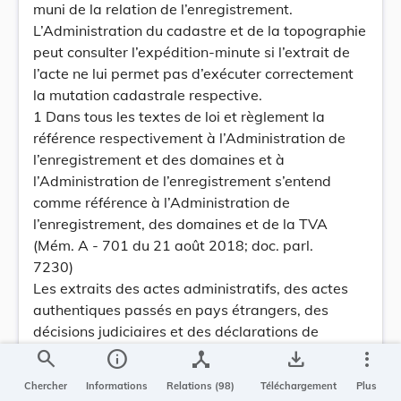
muni de la relation de l’enregistrement.
L’Administration du cadastre et de la topographie
peut consulter l’expédition-minute si l’extrait de
l’acte ne lui permet pas d’exécuter correctement
la mutation cadastrale respective.
1 Dans tous les textes de loi et règlement la
référence respectivement à l’Administration de
l’enregistrement et des domaines et à
l’Administration de l’enregistrement s’entend
comme référence à l’Administration de
l’enregistrement, des domaines et de la TVA
(Mém. A - 701 du 21 août 2018; doc. parl.
7230)
Les extraits des actes administratifs, des actes
authentiques passés en pays étrangers, des
décisions judiciaires et des déclarations de
succession et de mutation par décès, sont fournis
search
info
device_hub
save_alt
more_vert
par l’Administration de l’enregistrement, des
Chercher
Informations
Relations (98)
Téléchargement
Plus
domaines et de la TVA.»