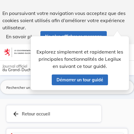
Administrations et services - Legilux
En poursuivant votre navigation vous acceptez que des
cookies soient utilisés afin d’améliorer votre expérience
utilisateur.
En savoir plus
Ne plus afficher ce message
Aller au contenu
help
light_mode
dark_mode
account_circle
Explorez simplement et rapidement les
Aide
principales fonctionnalités de Legilux
en suivant ce tour guidé.
Journal officiel
du Grand-Duché de Luxembourg
Démarrer un tour guidé
La
arrow_back
Retour accueil