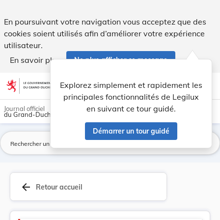
Douanes et accises - Legilux
En poursuivant votre navigation vous acceptez que des
cookies soient utilisés afin d’améliorer votre expérience
utilisateur.
En savoir plus
Ne plus afficher ce message
Aller au contenu
help
light_mode
dark_mode
account_circle
Explorez simplement et rapidement les
Aide
principales fonctionnalités de Legilux
en suivant ce tour guidé.
Journal officiel
du Grand-Duché de Luxembourg
Démarrer un tour guidé
La
arrow_back
Retour accueil