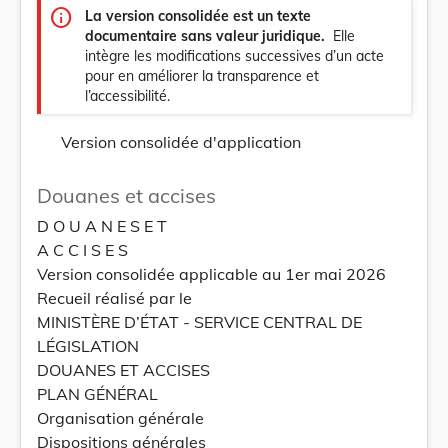
info
La version consolidée est un texte
documentaire sans valeur juridique.
Elle
intègre les modifications successives d’un acte
pour en améliorer la transparence et
l’accessibilité.
Version consolidée d'application
Douanes et accises
D O U A N E S E T
A C C I S E S
Version consolidée applicable au 1er mai 2026
Recueil réalisé par le
MINISTÈRE D’ÉTAT - SERVICE CENTRAL DE
LÉGISLATION
DOUANES ET ACCISES
PLAN GÉNÉRAL
Organisation générale
Dispositions générales