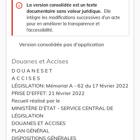
info
La version consolidée est un texte
documentaire sans valeur juridique.
Elle
intègre les modifications successives d’un acte
pour en améliorer la transparence et
l’accessibilité.
Version consolidée pas d'application
Douanes et Accises
D O U A N E S E T
A C C I S E S
LÉGISLATION: Mémorial A - 62 du 17 février 2022
PRISE D’EFFET: 21 février 2022
Recueil réalisé par le
MINISTÈRE D’ÉTAT - SERVICE CENTRAL DE
LÉGISLATION
DOUANES ET ACCISES
PLAN GÉNÉRAL
DISPOSITIONS GÉNÉRALES