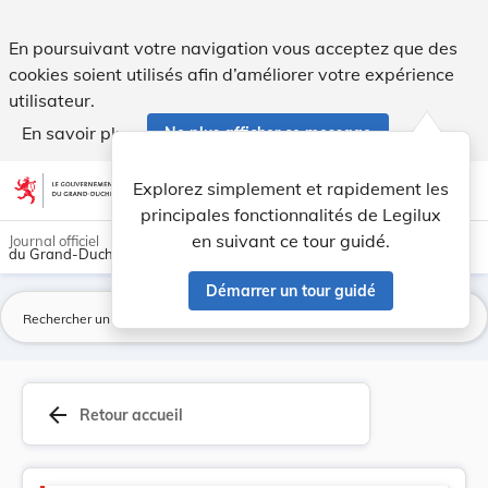
Douanes et Accises - Legilux
En poursuivant votre navigation vous acceptez que des
cookies soient utilisés afin d’améliorer votre expérience
utilisateur.
En savoir plus
Ne plus afficher ce message
Aller au contenu
help
light_mode
dark_mode
account_circle
Explorez simplement et rapidement les
Aide
principales fonctionnalités de Legilux
en suivant ce tour guidé.
Journal officiel
du Grand-Duché de Luxembourg
Démarrer un tour guidé
La
arrow_back
Retour accueil